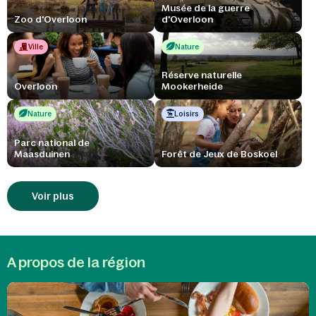
Musée de la guerre
Zoo d'Overloon
d'Overloon
Ville
Nature
Réserve naturelle
Overloon
Mookerheide
Nature
Loisirs
Parc national de
Maasduinen
Forêt de Jeux de Boskoel
Voir plus
A propos de la région