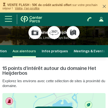
VENTE FLASH : 50€ de crédit activité offert
sur votre prochain
séjour !
Viiiite, j'en profite
Domaine Het Heijderbos
Pays-Bas, Limbourg Pays Bas, Heijen
tion
Aux alentours
Infos pratiques
Meetings & Events
15 points d’intérêt autour du domaine Het
Heijderbos
Explorez les environs avec cette sélection de sites à proximité du
domaine.