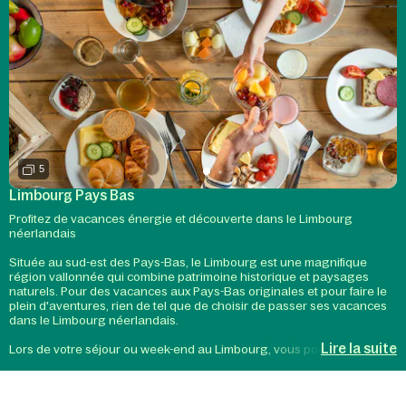
5
Limbourg Pays Bas
Profitez de vacances énergie et découverte dans le Limbourg
néerlandais
Située au sud-est des Pays-Bas, le Limbourg est une magnifique
région vallonnée qui combine patrimoine historique et paysages
naturels. Pour des vacances aux Pays-Bas originales et pour faire le
plein d'aventures, rien de tel que de choisir de passer ses vacances
dans le Limbourg néerlandais.
Lire la suite
Lors de votre séjour ou week-end au Limbourg, vous pourrez profiter
de la nature luxuriante de la région et de ses nombreux parcs
naturels propices aux promenades à pied ou à vélo. Les pistes
cyclables sont nombreuses et bien indiquées, pour une expérience