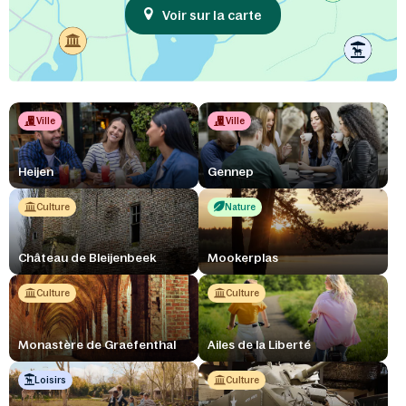
Voir sur la carte
Ville
Ville
Heijen
Gennep
Culture
Nature
Château de Bleijenbeek
Mookerplas
Culture
Culture
Monastère de Graefenthal
Ailes de la Liberté
Loisirs
Culture