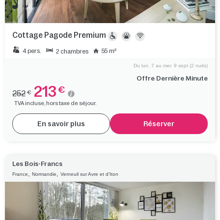
Cottage Pagode Premium
4 pers.
55 m²
2 chambres
Du lun. 7 au mer. 9 sept (2 nuits)
Offre Dernière Minute
213
€
252
€
TVA incluse, hors taxe de séjour.
En savoir plus
Réserver
Les Bois-Francs
,
,
France
Normandie
Verneuil sur Avre et d'Iton