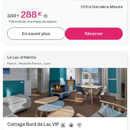
Offre Dernière Minute
288
€
339
€
TVA incluse, hors taxe de séjour.
En savoir plus
Réserver
Le Lac d'Ailette
,
,
France
Hauts-de-France
Laon
Cottage Bord de Lac VIP