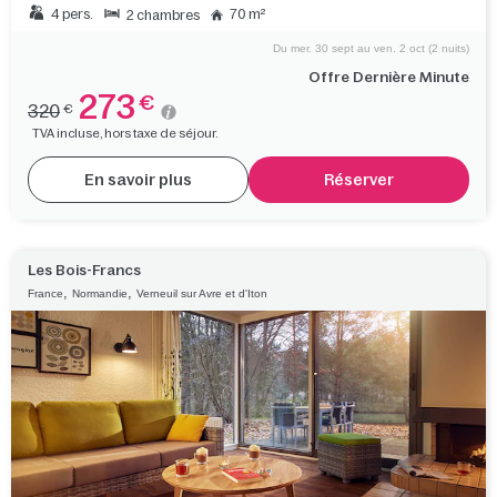
4 pers.
70 m²
2 chambres
Du mer. 30 sept au ven. 2 oct (2 nuits)
Offre Dernière Minute
273
€
320
€
TVA incluse, hors taxe de séjour.
En savoir plus
Réserver
Les Bois-Francs
,
,
France
Normandie
Verneuil sur Avre et d'Iton