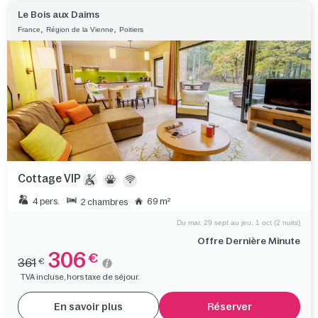
Le Bois aux Daims
,
,
France
Région de la Vienne
Poitiers
Cottage VIP
4 pers.
69 m²
2 chambres
Du mar. 29 sept au jeu. 1 oct (2 nuits)
Offre Dernière Minute
306
€
361
€
TVA incluse, hors taxe de séjour.
En savoir plus
Réserver