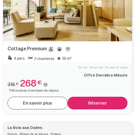
Cottage Premium
4 pers.
55 m²
2 chambres
Du lun. 28 au mer. 30 sept (2 nuits)
Offre Dernière Minute
268
€
315
€
TVA incluse, hors taxe de séjour.
En savoir plus
Réserver
Le Bois aux Daims
,
,
France
Région de la Vienne
Poitiers