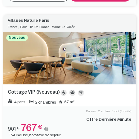
Villages Nature Paris
,
,
France
Paris - Ile De France
Marne La Vallée
Nouveau
Cottage VIP (Nouveau)
4 pers.
67 m²
2 chambres
Du ven. 2 au lun. 5 oct (3 nuits)
Offre Dernière Minute
767
€
901
€
TVA incluse, hors taxe de séjour.