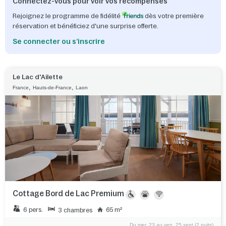
Connectez-vous pour voir vos récompenses
Rejoignez le programme de fidélité
dès votre première
réservation et bénéficiez d'une surprise offerte.
Se connecter ou s’inscrire
Le Lac d'Ailette
,
,
France
Hauts-de-France
Laon
Cottage Bord de Lac Premium
6 pers.
65 m²
3 chambres
Du mer. 23 au ven. 25 sept (2 nuits)