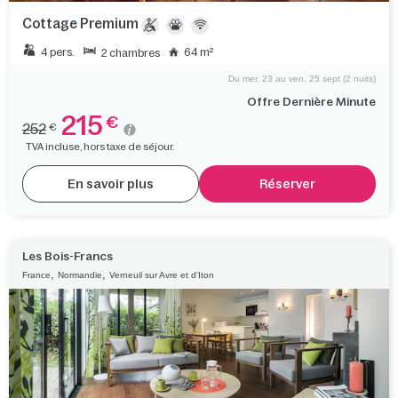
Cottage Premium
4 pers.
64 m²
2 chambres
Du mer. 23 au ven. 25 sept (2 nuits)
Offre Dernière Minute
215
€
252
€
TVA incluse, hors taxe de séjour.
En savoir plus
Réserver
Les Bois-Francs
,
,
France
Normandie
Verneuil sur Avre et d'Iton