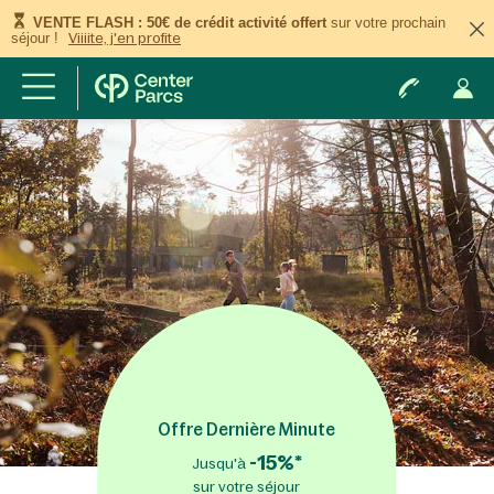
VENTE FLASH : 50€ de crédit activité offert
sur votre prochain
séjour !
Viiiite, j'en profite
Offre Dernière Minute
-15%*
Jusqu'à
sur votre séjour