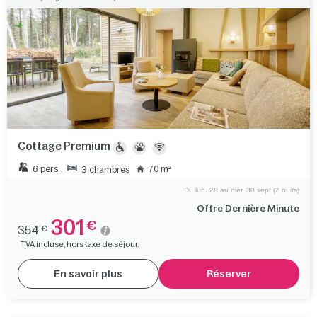
Cottage Premium
6 pers.
70 m²
3 chambres
Du lun. 28 au mer. 30 sept (2 nuits)
Offre Dernière Minute
301
€
354
€
TVA incluse, hors taxe de séjour.
En savoir plus
Réserver