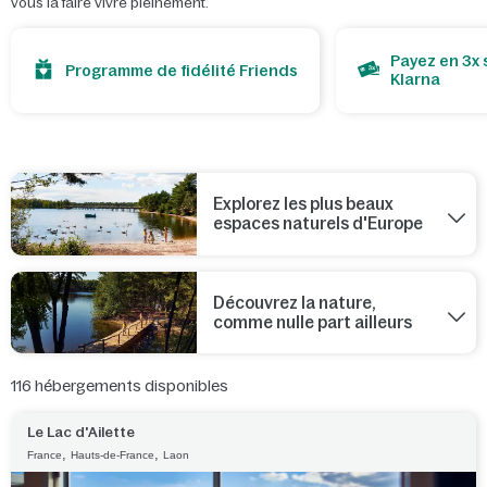
vous la faire vivre pleinement.
Payez en 3x 
Programme de fidélité Friends
Klarna
Explorez les plus beaux
espaces naturels d'Europe
Découvrez la nature,
comme nulle part ailleurs
116
hébergements disponibles
Le Lac d'Ailette
,
,
France
Hauts-de-France
Laon