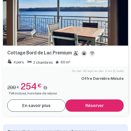
Cottage Bord de Lac Premium
4 pers.
60 m²
2 chambres
Du mer. 30 sept au ven. 2 oct (2 nuits)
Offre Dernière Minute
254
€
299
€
TVA incluse, hors taxe de séjour.
En savoir plus
Réserver