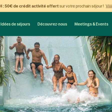
Viii
: 50€ de crédit activité offert
sur votre prochain séjour !
Idées de séjours
Découvrez-nous
Meetings & Events