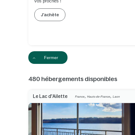
vos proches !
J'achète
Fermer
480
hébergements disponibles
,
,
Le Lac d'Ailette
France
Hauts-de-France
Laon