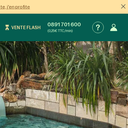
ite, j'en profite
0891 701 600
VENTE FLASH
(0,25€ TTC/min)