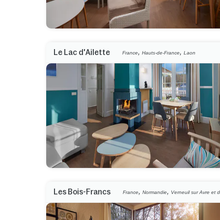
,
,
Le Lac d'Ailette
France
Hauts-de-France
Laon
,
,
Les Bois-Francs
France
Normandie
Verneuil sur Avre et d