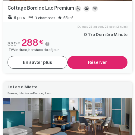
Cottage Bord de Lac Premium
6 pers.
65 m²
3 chambres
Du mer. 23 au ven. 25 sept (2 nuits)
Offre Dernière Minute
288
€
339
€
TVA incluse, hors taxe de séjour.
En savoir plus
Réserver
Le Lac d'Ailette
,
,
France
Hauts-de-France
Laon