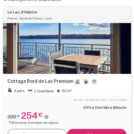
Le Lac d'Ailette
,
,
France
Hauts-de-France
Laon
Cottage Bord de Lac Premium
4 pers.
60 m²
2 chambres
Du mer. 30 sept au ven. 2 oct (2 nuits)
Offre Dernière Minute
254
€
299
€
TVA incluse, hors taxe de séjour.