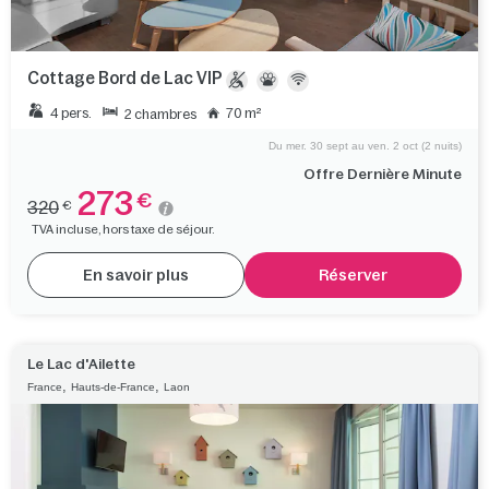
Cottage Bord de Lac VIP
4 pers.
70 m²
2 chambres
Du mer. 30 sept au ven. 2 oct (2 nuits)
Offre Dernière Minute
273
€
320
€
TVA incluse, hors taxe de séjour.
En savoir plus
Réserver
Le Lac d'Ailette
,
,
France
Hauts-de-France
Laon