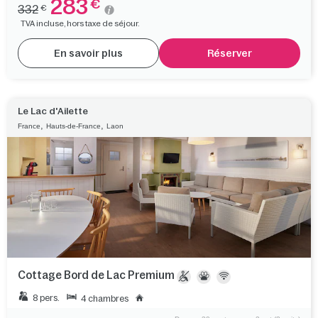
283
€
332
€
TVA incluse, hors taxe de séjour.
En savoir plus
Réserver
Le Lac d'Ailette
,
,
France
Hauts-de-France
Laon
Cottage Bord de Lac Premium
8 pers.
4 chambres