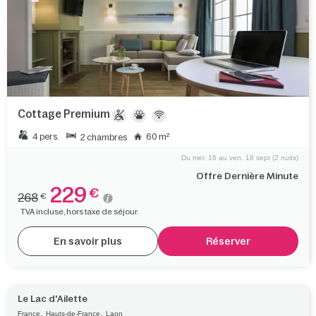
Cottage Premium
4 pers.
60 m²
2 chambres
Du mer. 16 au ven. 18 sept (2 nuits)
Offre Dernière Minute
229
€
268
€
TVA incluse, hors taxe de séjour.
En savoir plus
Réserver
Le Lac d'Ailette
,
,
France
Hauts-de-France
Laon