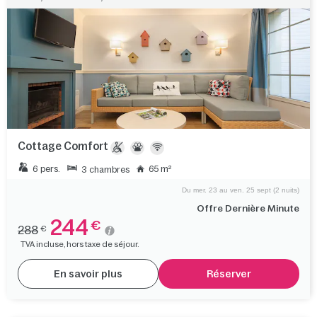
Cottage Comfort
6 pers.
65 m²
3 chambres
Du mer. 23 au ven. 25 sept (2 nuits)
Offre Dernière Minute
244
€
288
€
TVA incluse, hors taxe de séjour.
En savoir plus
Réserver