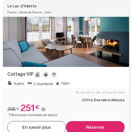
Le Lac d'Ailette
,
,
France
Hauts-de-France
Laon
Cottage VIP
4 pers.
70m²
2 chambres
Du mer. 23 au ven. 25 sept (2 nuits)
Offre Dernière Minute
251
€
295
€
TVA incluse, hors taxe de séjour.
En savoir plus
Réserver