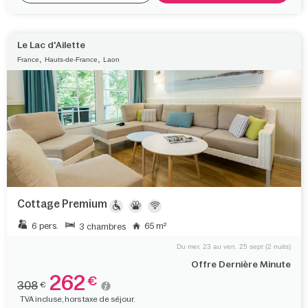
Le Lac d'Ailette
,
,
France
Hauts-de-France
Laon
Cottage Premium
6 pers.
65 m²
3 chambres
Du mer. 23 au ven. 25 sept (2 nuits)
Offre Dernière Minute
262
€
308
€
TVA incluse, hors taxe de séjour.