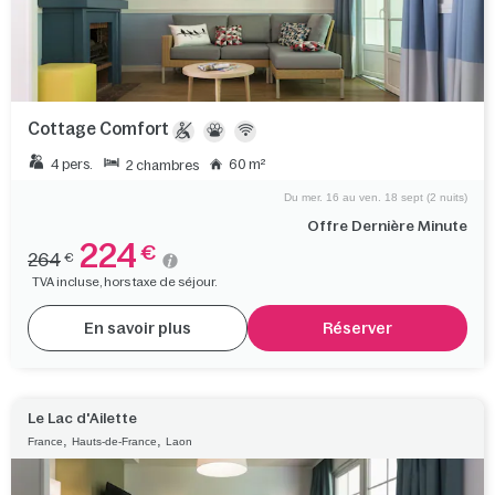
Cottage Comfort
4 pers.
60 m²
2 chambres
Du mer. 16 au ven. 18 sept (2 nuits)
Offre Dernière Minute
224
€
264
€
TVA incluse, hors taxe de séjour.
En savoir plus
Réserver
Le Lac d'Ailette
,
,
France
Hauts-de-France
Laon