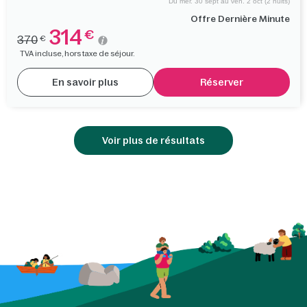
Du mer. 30 sept au ven. 2 oct (2 nuits)
Offre Dernière Minute
314
€
370
€
TVA incluse, hors taxe de séjour.
En savoir plus
Réserver
Voir plus de résultats