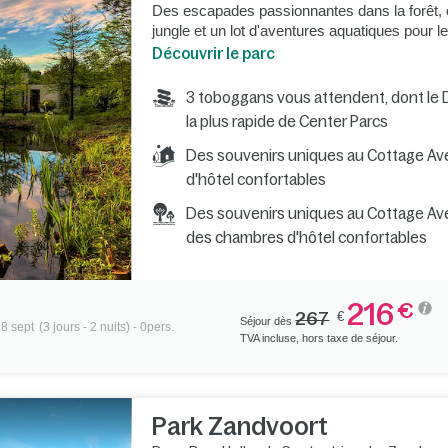
Des escapades passionnantes dans la forêt, 
jungle et un lot d'aventures aquatiques pour 
Découvrir le parc
3 toboggans vous attendent, dont le D
la plus rapide de Center Parcs
Des souvenirs uniques au Cottage Av
d'hôtel confortables
Des souvenirs uniques au Cottage Ave
des chambres d'hôtel confortables
216
€
267
€
Séjour dès
18 sept
(3 jours - 2 nuits) - 0pers.
TVA incluse, hors taxe de séjour.
Park Zandvoort