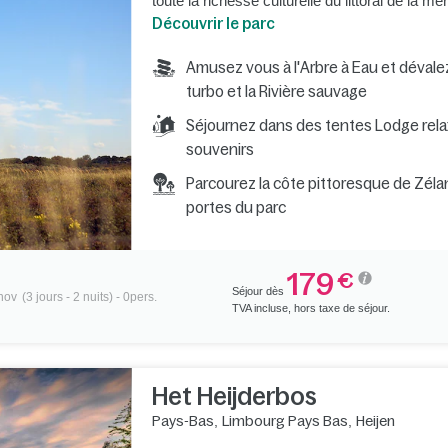
toute la richesse culturelle du littoral de la me
Découvrir le parc
Amusez vous à l'Arbre à Eau et dévale
turbo et la Rivière sauvage
Séjournez dans des tentes Lodge rela
souvenirs
Parcourez la côte pittoresque de Zéla
portes du parc
179
€
Séjour dès
 nov
(3 jours - 2 nuits) - 0pers.
TVA incluse, hors taxe de séjour.
Het Heijderbos
Pays-Bas
,
Limbourg Pays Bas
,
Heijen