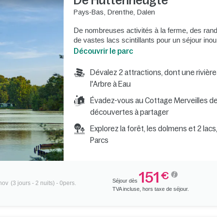
De Huttenheugte
Pays-Bas
,
Drenthe
,
Dalen
De nombreuses activités à la ferme, des ran
de vastes lacs scintillants pour un séjour inou
Découvrir le parc
Dévalez 2 attractions, dont une rivière
l'Arbre à Eau
Évadez-vous au Cottage Merveilles de
découvertes à partager
Explorez la forêt, les dolmens et 2 lac
Parcs
151
€
Séjour dès
 nov
(3 jours - 2 nuits) - 0pers.
TVA incluse, hors taxe de séjour.