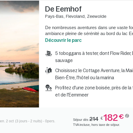
De Eemhof
Pays-Bas
,
Flevoland
,
Zeewolde
De nombreuses aventures dans une vaste forêt
ambiance pleine de sérénité au bord du lac 
Découvrir le parc
5 toboggans à tester, dont Flow Rider,
sauvage
Choisissez le Cottage Aventure, la Mai
Bien-Être, l'hôtel ou la marina
Profitez d'une zone boisée, près de la 
et de l'Eemmeer
182
€
214
€
Séjour dès
en. 2 oct
(3 jours - 2 nuits) - 0pers.
TVA incluse, hors taxe de séjour.