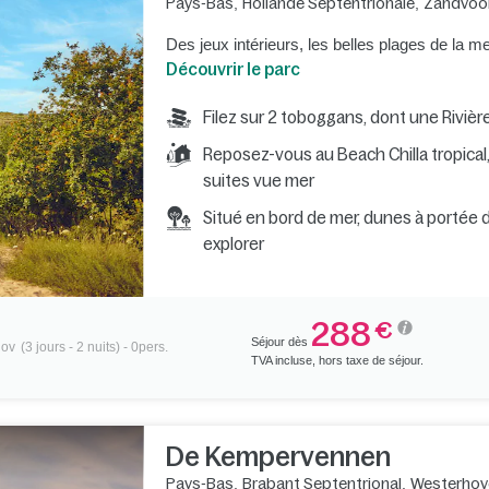
Pays-Bas
,
Hollande Septentrionale
,
Zandvoo
Des jeux intérieurs, les belles plages de la m
Découvrir le parc
Filez sur 2 toboggans, dont une Riviè
Reposez-vous au Beach Chilla tropical
suites vue mer
Situé en bord de mer, dunes à portée 
explorer
288
€
Séjour dès
nov
(3 jours - 2 nuits) - 0pers.
TVA incluse, hors taxe de séjour.
De Kempervennen
Pays-Bas
,
Brabant Septentrional
,
Westerhov