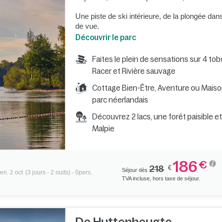
Une piste de ski intérieure, de la plongée dans
de vue.
Découvrir le parc
Faites le plein de sensations sur 4 t
Racer et Rivière sauvage
Cottage Bien-Être, Aventure ou Maison
parc néerlandais
Découvrez 2 lacs, une forêt paisible e
Malpie
186
€
218
€
Séjour dès
en. 2 oct
(3 jours - 2 nuits) - 0pers.
TVA incluse, hors taxe de séjour.