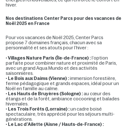
hiver.
Nos destinations Center Parcs pour des vacances de
Noël 2025 en France
Pour vos vacances de Noël 2025, Center Parcs
propose 7 domaines français, chacun avec sa
personnalité et ses atouts pour l’hiver :
•
Villages Nature Paris (Île-de-France) :
l’option
parfaite pour combiner nature et proximité de Paris,
avec un grand Aqua Mundo et des activités
saisonnières.
•
Le Bois aux Daims (Vienne) :
immersion forestière,
ferme pédagogique et grands espaces, idéal pour un
Noël en famille au calme.
•
Les Hauts de Bruyères (Sologne) :
au cœur des
étangs et de la forêt, ambiance cocooning et balades
hivernales.
•
Les Trois Forêts (Lorraine) :
un cadre boisé
spectaculaire, très apprécié pour les séjours multi-
générations.
•
Le Lac d’Ailette (Aisne / Hauts-de-France) :