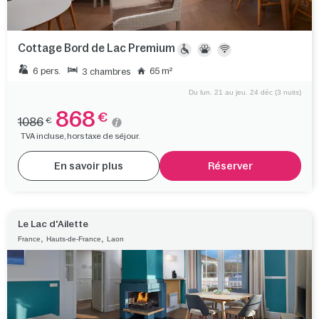
Cottage Bord de Lac Premium
6 pers.
65 m²
3 chambres
Du lun. 21 au jeu. 24 déc (3 nuits)
868
€
1086
€
TVA incluse, hors taxe de séjour.
En savoir plus
Réserver
Le Lac d'Ailette
,
,
France
Hauts-de-France
Laon