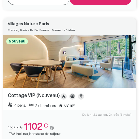
Villages Nature Paris
,
,
France
Paris - Ile De France
Marne La Vallée
Nouveau
Cottage VIP (Nouveau)
4 pers.
67 m²
2 chambres
Du lun. 21 au jeu. 24 déc (3 nuits)
1102
€
1377
€
TVA incluse, hors taxe de séjour.