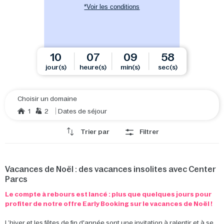
*Voir les conditions
10
07
09
57
jour(s)
heure(s)
min(s)
sec(s)
Choisir un domaine
1
2
Dates de séjour
Trier par
Filtrer
Vacances de Noël : des vacances insolites avec Center
Parcs
Le compte à rebours est lancé : plus que quelques jours pour
profiter de notre offre Early Booking sur le vacances de Noël !
L’hiver et les fêtes de fin d'année sont une invitation à ralentir et à se