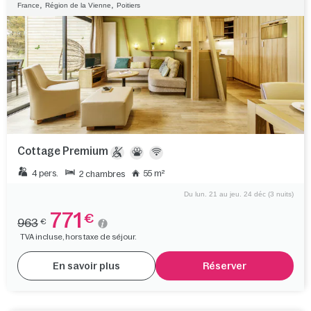
,
,
France
Région de la Vienne
Poitiers
Cottage Premium
4 pers.
55 m²
2 chambres
Du lun. 21 au jeu. 24 déc (3 nuits)
771
€
963
€
TVA incluse, hors taxe de séjour.
En savoir plus
Réserver