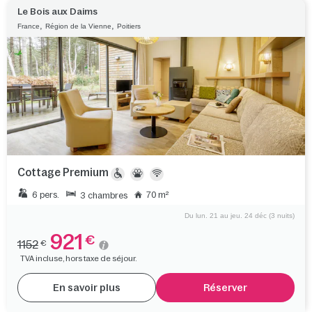
Le Bois aux Daims
,
,
France
Région de la Vienne
Poitiers
Cottage Premium
6 pers.
70 m²
3 chambres
Du lun. 21 au jeu. 24 déc (3 nuits)
921
€
1152
€
TVA incluse, hors taxe de séjour.
En savoir plus
Réserver