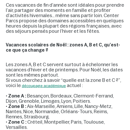
Ces vacances de fin d’année sont idéales pour prendre
l’air, partager des moments en famille et profiter
d’activités hivernales… même sans partir loin. Center
Parcs propose des domaines accessibles en quelques
heures depuis la plupart des régions françaises, avec
des séjours pensés pour l’hiver et les fêtes.
Vacances scolaires de Noël : zones A, B et C, qu’est-
ce que ça change ?
Les zones A, B et C servent surtout à échelonner les
vacances d’hiver et de printemps. Pour Noël, les dates
sont les mêmes partout.
Si vous cherchez à savoir “quelle est la zone B et C ?”,
voici le
actuel :
découpage académique
•
Zone A :
Besançon, Bordeaux, Clermont-Ferrand,
Dijon, Grenoble, Limoges, Lyon, Poitiers.
•
Zone B :
Aix-Marseille, Amiens, Lille, Nancy-Metz,
Nantes, Nice, Normandie, Orléans-Tours, Reims,
Rennes, Strasbourg.
•
Zone C :
Créteil, Montpellier, Paris, Toulouse,
Versailles.