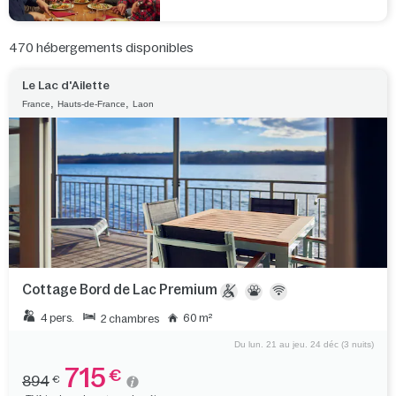
470
hébergements disponibles
Le Lac d'Ailette
,
,
France
Hauts-de-France
Laon
Cottage Bord de Lac Premium
4 pers.
60 m²
2 chambres
Du lun. 21 au jeu. 24 déc (3 nuits)
715
€
894
€