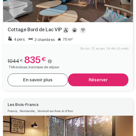
Cottage Bord de Lac VIP
4 pers.
70 m²
2 chambres
Du lun. 21 au jeu. 24 déc (3 nuits)
835
€
1044
€
TVA incluse, hors taxe de séjour.
En savoir plus
Réserver
Les Bois-Francs
,
,
France
Normandie
Verneuil sur Avre et d'Iton