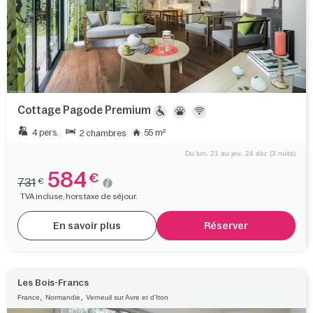
Cottage Pagode Premium
4 pers.
55 m²
2 chambres
Du lun. 21 au jeu. 24 déc (3 nuits)
584
€
731
€
TVA incluse, hors taxe de séjour.
En savoir plus
Réserver
Les Bois-Francs
,
,
France
Normandie
Verneuil sur Avre et d'Iton