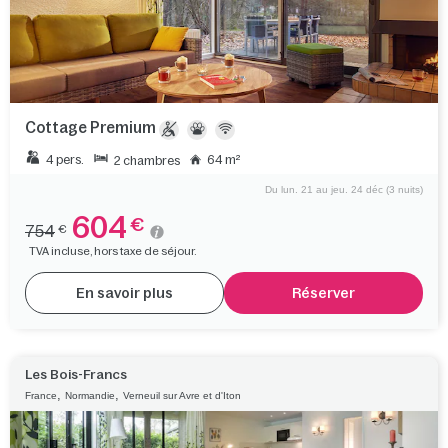
Cottage Premium
4 pers.
64 m²
2 chambres
Du lun. 21 au jeu. 24 déc (3 nuits)
604
€
754
€
TVA incluse, hors taxe de séjour.
En savoir plus
Réserver
Les Bois-Francs
,
,
France
Normandie
Verneuil sur Avre et d'Iton