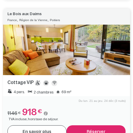
Le Bois aux Daims
,
,
France
Région de la Vienne
Poitiers
Cottage VIP
4 pers.
69 m²
2 chambres
Du lun. 21 au jeu. 24 déc (3 nuits)
918
€
1146
€
TVA incluse, hors taxe de séjour.
En savoir plus
Réserver