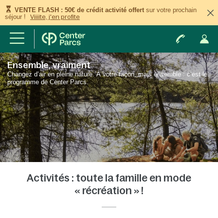
VENTE FLASH : 50€ de crédit activité offert
sur votre prochain
séjour !
Viiiite, j'en profite
Ensemble, vraiment
Changez d’air en pleine nature. À votre façon, mais ensemble : c’est le
programme de Center Parcs.
Activités : toute la famille en mode
« récréation » !