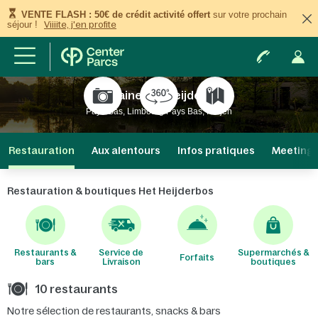
VENTE FLASH : 50€ de crédit activité offert
sur votre prochain
séjour !
Viiiite, j'en profite
Domaine Het Heijderbos
Pays-Bas, Limbourg Pays Bas, Heijen
Restauration
Aux alentours
Infos pratiques
Meetings
Restauration & boutiques Het Heijderbos
Restaurants &
Service de
Supermarchés &
Forfaits
bars
Livraison
boutiques
10 restaurants
Notre sélection de restaurants, snacks & bars