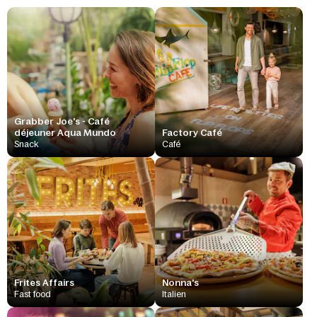
Grabber Joe's - Café
déjeuner Aqua Mundo
Factory Café
Snack
Café
Frites Affairs
Nonna's
Fast food
Italien