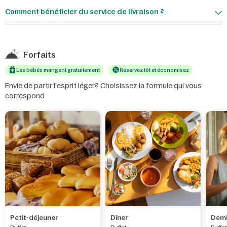
Comment bénéficier du service de livraison ?
Forfaits
Les bébés mangent gratuitement
Réservez tôt et économisez
Envie de partir l'esprit léger? Choisissez la formule qui vous
correspond
Petit-déjeuner
Dîner
Demi