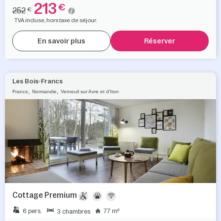
213
€
252
€
TVA incluse, hors taxe de séjour.
En savoir plus
Réserver
Les Bois-Francs
,
,
France
Normandie
Verneuil sur Avre et d'Iton
Cottage Premium
6 pers.
77 m²
3 chambres