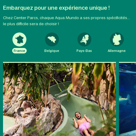
Embarquez pour une expérience unique !
Chez Center Parcs, chaque Aqua Mundo a ses propres spécificités...
le plus difficile sera de choisir !
France
Belgique
Pays-Bas
Allemagne