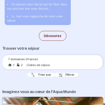
Inclus dans
Ou laissez-vous bercer par les flots dans
toute l'année !
chaque
nos piscines aux eaux douces...
séjour
*
Ici, tout vous rapproche de votre vraie
nature
Découvrez
Trouver votre séjour
7 domaines (France)
1
2
Dates de séjour
Trier par
Filtrer
Imaginez-vous au cœur de l'Aqua Mundo