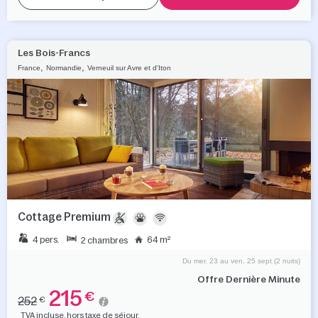
Les Bois-Francs
,
,
France
Normandie
Verneuil sur Avre et d'Iton
Cottage Premium
4 pers.
64 m²
2 chambres
Du mer. 23 au ven. 25 sept (2 nuits)
Offre Dernière Minute
215
€
252
€
TVA incluse, hors taxe de séjour.