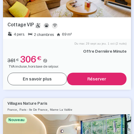
Cottage VIP
4 pers.
69 m²
2 chambres
Du mar. 29 sept au jeu. 1 oct (2 nuits)
Offre Dernière Minute
306
€
361
€
TVA incluse, hors taxe de séjour.
En savoir plus
Réserver
Villages Nature Paris
,
,
France
Paris - Ile De France
Marne La Vallée
Nouveau