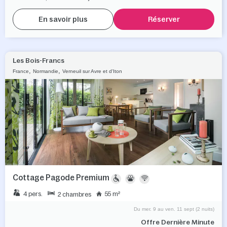
En savoir plus
Réserver
Les Bois-Francs
,
,
France
Normandie
Verneuil sur Avre et d'Iton
Cottage Pagode Premium
4 pers.
55 m²
2 chambres
Du mer. 9 au ven. 11 sept (2 nuits)
Offre Dernière Minute