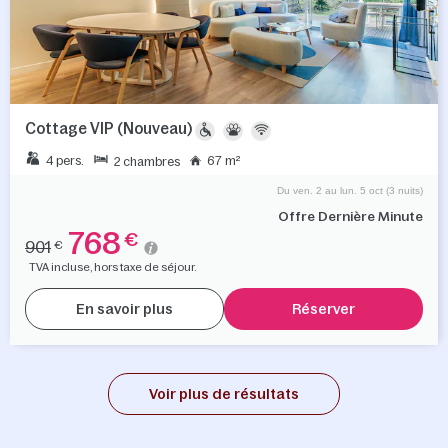
Cottage VIP (Nouveau)
4 pers.
67 m²
2 chambres
Du ven. 2 au lun. 5 oct (3 nuits)
Offre Dernière Minute
768
€
901
€
TVA incluse, hors taxe de séjour.
En savoir plus
Réserver
Voir plus de résultats