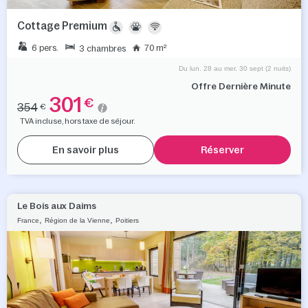
Cottage Premium
6 pers.
70 m²
3 chambres
Du lun. 28 au mer. 30 sept (2 nuits)
Offre Dernière Minute
301
€
354
€
TVA incluse, hors taxe de séjour.
En savoir plus
Réserver
Le Bois aux Daims
,
,
France
Région de la Vienne
Poitiers