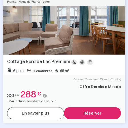
,
,
France
Hauts-de-France
Laon
Cottage Bord de Lac Premium
6 pers.
65 m²
3 chambres
Du mer. 23 au ven. 25 sept (2 nuits)
Offre Dernière Minute
288
€
339
€
TVA incluse, hors taxe de séjour.
En savoir plus
Réserver