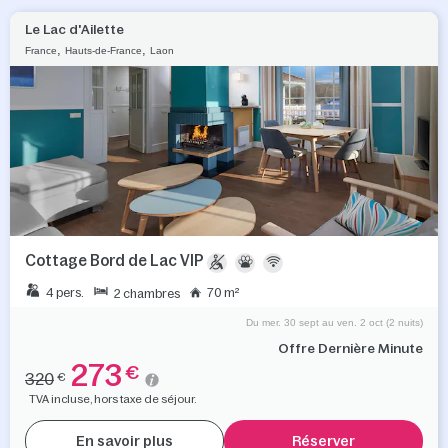
Le Lac d'Ailette
,
,
France
Hauts-de-France
Laon
Cottage Bord de Lac VIP
4 pers.
70 m²
2 chambres
Du mer. 30 sept au ven. 2 oct (2 nuits)
Offre Dernière Minute
273
€
320
€
TVA incluse, hors taxe de séjour.
En savoir plus
Réserver