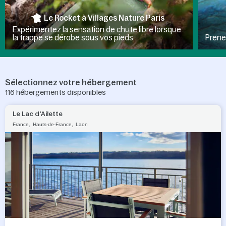
Le Rocket à Villages Nature Paris ​
Expérimentez la sensation de chute libre lorsque
la trappe se dérobe sous vos pieds
Prene
Sélectionnez votre hébergement
116
hébergements disponibles
Le Lac d'Ailette
,
,
France
Hauts-de-France
Laon