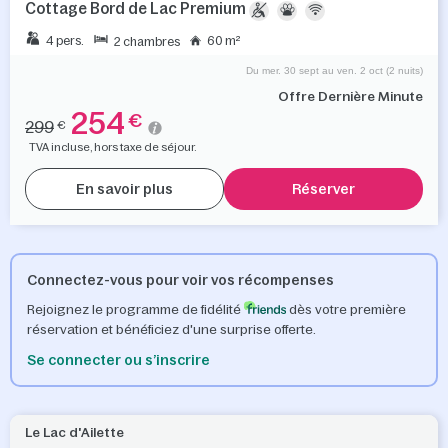
Cottage Bord de Lac Premium
4 pers.
60 m²
2 chambres
Du mer. 30 sept au ven. 2 oct (2 nuits)
Offre Dernière Minute
254
€
299
€
TVA incluse, hors taxe de séjour.
En savoir plus
Réserver
Connectez-vous pour voir vos récompenses
Rejoignez le programme de fidélité
dès votre première
réservation et bénéficiez d'une surprise offerte.
Se connecter ou s’inscrire
Le Lac d'Ailette