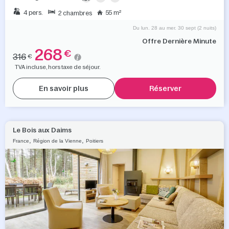
4 pers.
55 m²
2 chambres
Du lun. 28 au mer. 30 sept (2 nuits)
Offre Dernière Minute
268
€
316
€
TVA incluse, hors taxe de séjour.
En savoir plus
Réserver
Le Bois aux Daims
,
,
France
Région de la Vienne
Poitiers