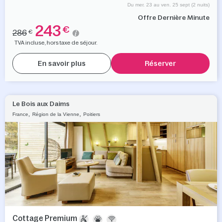
Du mer. 23 au ven. 25 sept (2 nuits)
Offre Dernière Minute
243
€
286
€
TVA incluse, hors taxe de séjour.
En savoir plus
Réserver
Le Bois aux Daims
,
,
France
Région de la Vienne
Poitiers
Cottage Premium