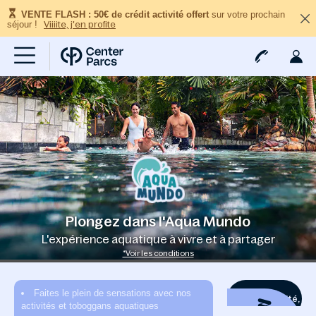
VENTE FLASH : 50€ de crédit activité offert
sur votre prochain
séjour !
Viiiite, j'en profite
Plongez dans l'Aqua Mundo
L'expérience aquatique à vivre et à partager
*Voir les conditions
Faites le plein de sensations avec nos
Du plaisir illimité,
activités et toboggans aquatiques