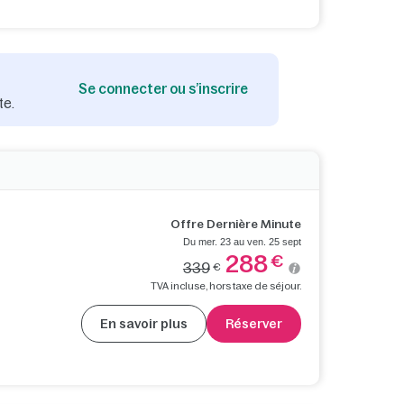
Se connecter ou s’inscrire
te.
Offre Dernière Minute
Du mer. 23 au ven. 25 sept
288
€
339
€
TVA incluse, hors taxe de séjour.
En savoir plus
Réserver