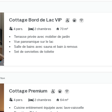
Cottage Bord de Lac VIP
2 chambres
4 pers.
70 m²
Terrasse privée avec mobilier de jardin
Vue panoramique sur le lac
Salle de bains avec sauna et bain à remous
Set de serviettes de toilette
'Iton
Cottage Premium
2 chambres
4 pers.
64 m²
Cuisine entièrement équipée avec lave-vaisselle