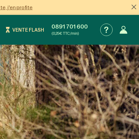
ite, j'en profite
0891 701 600
VENTE FLASH
(0,25€ TTC/min)