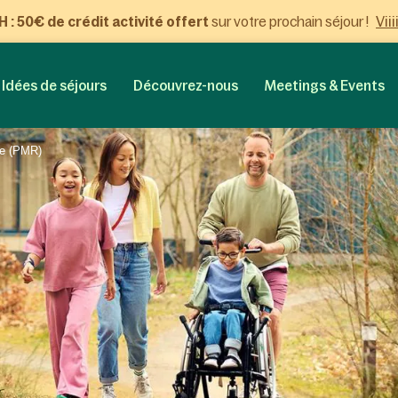
Viii
: 50€ de crédit activité offert
sur votre prochain séjour !
Idées de séjours
Découvrez-nous
Meetings & Events
te (PMR)