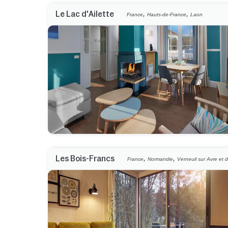
,
,
Le Lac d'Ailette
France
Hauts-de-France
Laon
,
,
Les Bois-Francs
France
Normandie
Verneuil sur Avre et d