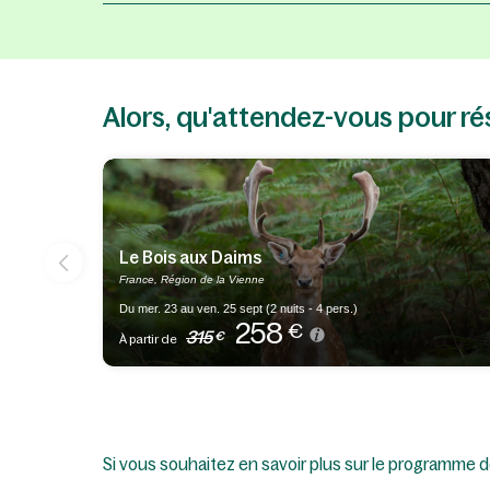
Alors, qu'attendez-vous pour ré
Le Bois aux Daims
France, Région de la Vienne
Du mer. 23 au ven. 25 sept (2 nuits - 4 pers.)
258
€
315
€
À partir de
Si vous souhaitez en savoir plus sur le programme de