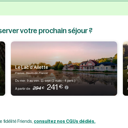
server votre prochain séjour ?
Le Lac d'Ailette
France, Hauts-de-France
Du mer. 9 au ven. 11 sept (2 nuits - 4 pers.)
241
€
294
€
À partir de
 fidélité Friends,
consultez nos CGUs dédiés.