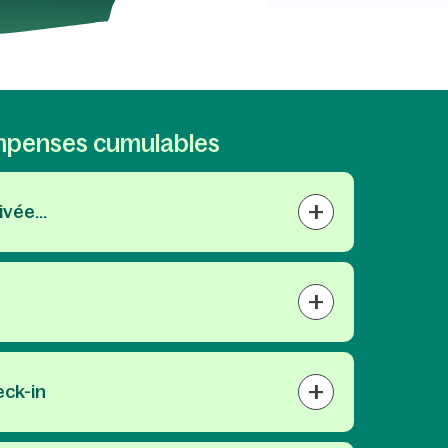
mpenses cumulables
+
vée...
+
+
eck-in