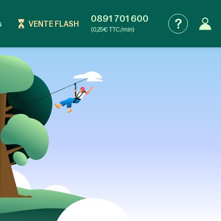
0891 701 600
s
VENTE FLASH
(0,25€ TTC/min)