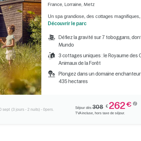
France
,
Lorraine
,
Metz
Un spa grandiose, des cottages magnifiques,
Découvrir le parc
Défiez la gravité sur 7 toboggans, dont
Mundo
3 cottages uniques : le Royaume des C
Animaux de la Forêt
Plongez dans un domaine enchanteur 
435 hectares
262
€
308
€
Séjour dès
0 sept
(3 jours - 2 nuits) - 0pers.
TVA incluse, hors taxe de séjour.