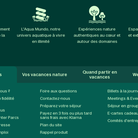
ement
L'Aqua Mundo, notre
Expériences nature
Espa
 la
univers aquatique à vivre
authentiques au cœur et
et ex
en illimité
autour des domaines
Quand partir en
s
Vos vacances nature
We
vacances
ous ?
Foire aux questions
Billets à la jour
fidélité
Contactez-nous
Meetings & Eve
Préparez votre séjour
Séjour en grou
ous
Payez en 3 fois ou plus tard
E-cartes cadea
enter Parcs
sans frais avec Klarna
Comités d'entre
presse
Plan du site
mploi
Rappel produit