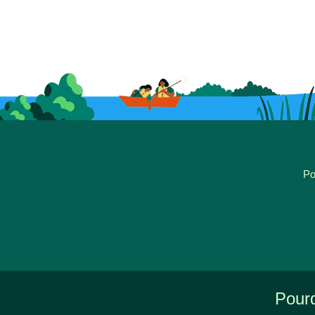
Po
Pourq