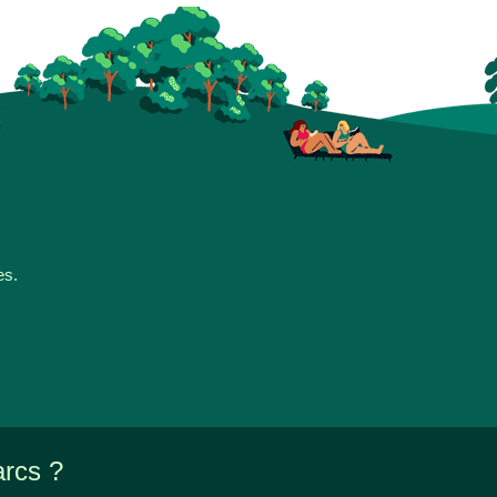
es.
arcs ?