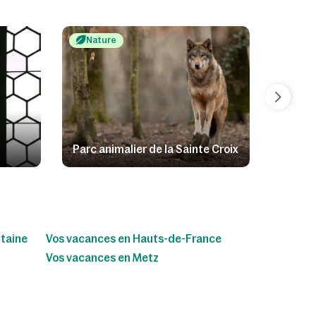
Nature
Natu
Parc animalier de la Sainte Croix
Lac de
itaine
Vos vacances en Hauts-de-France
Vos vacances en Metz