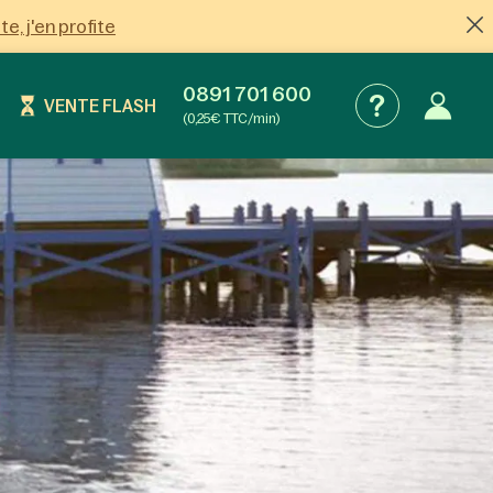
ite, j'en profite
0891 701 600
VENTE FLASH
(0,25€ TTC/min)