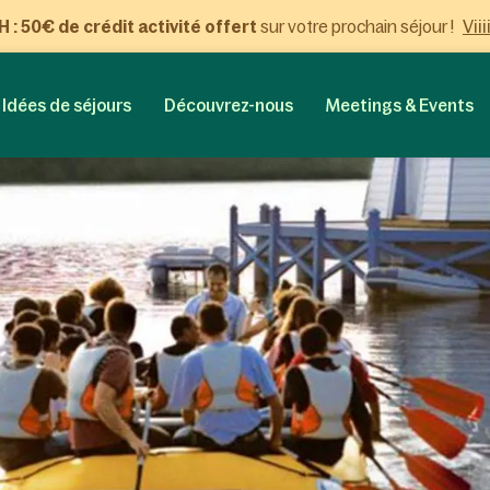
Viii
: 50€ de crédit activité offert
sur votre prochain séjour !
Idées de séjours
Découvrez-nous
Meetings & Events