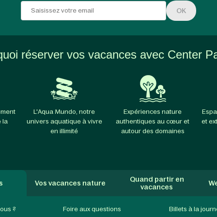
OK
uoi réserver vos vacances avec Center P
ement
L'Aqua Mundo, notre
Expériences nature
Espa
 la
univers aquatique à vivre
authentiques au cœur et
et ex
en illimité
autour des domaines
Quand partir en
s
Vos vacances nature
We
vacances
ous ?
Foire aux questions
Billets à la jour