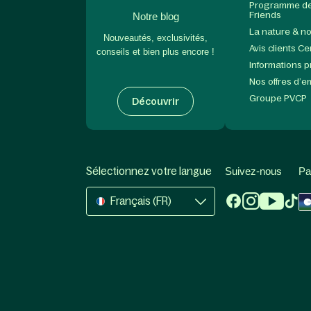
Programme de 
Friends
Notre blog
La nature & n
Nouveautés, exclusivités,
Avis clients C
conseils et bien plus encore !
Informations 
Nos offres d’e
Groupe PVCP
Découvrir
Sélectionnez votre langue
Suivez-nous
Pa
Français (FR)