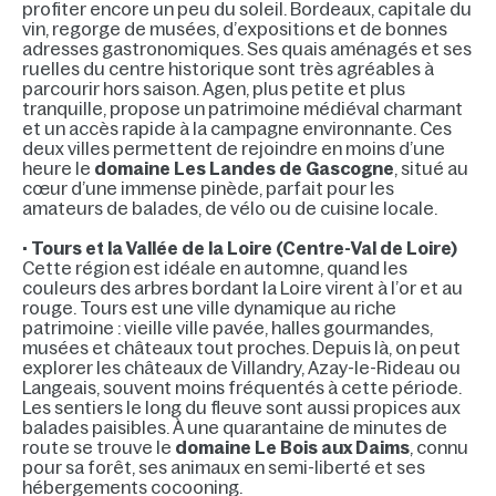
profiter encore un peu du soleil. Bordeaux, capitale du
vin, regorge de musées, d’expositions et de bonnes
adresses gastronomiques. Ses quais aménagés et ses
ruelles du centre historique sont très agréables à
parcourir hors saison. Agen, plus petite et plus
tranquille, propose un patrimoine médiéval charmant
et un accès rapide à la campagne environnante. Ces
deux villes permettent de rejoindre en moins d’une
heure le
domaine Les Landes de Gascogne
, situé au
cœur d’une immense pinède, parfait pour les
amateurs de balades, de vélo ou de cuisine locale.
•
Tours et la Vallée de la Loire (Centre-Val de Loire)
Cette région est idéale en automne, quand les
couleurs des arbres bordant la Loire virent à l’or et au
rouge. Tours est une ville dynamique au riche
patrimoine : vieille ville pavée, halles gourmandes,
musées et châteaux tout proches. Depuis là, on peut
explorer les châteaux de Villandry, Azay-le-Rideau ou
Langeais, souvent moins fréquentés à cette période.
Les sentiers le long du fleuve sont aussi propices aux
balades paisibles. À une quarantaine de minutes de
route se trouve le
domaine Le Bois aux Daims
, connu
pour sa forêt, ses animaux en semi-liberté et ses
hébergements cocooning.