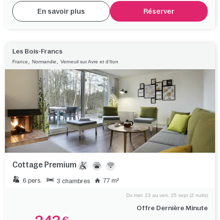
En savoir plus
Réserver
Les Bois-Francs
,
,
France
Normandie
Verneuil sur Avre et d'Iton
Cottage Premium
6 pers.
77 m²
3 chambres
Du mer. 23 au ven. 25 sept (2 nuits)
Offre Dernière Minute
€