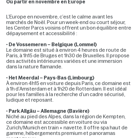
Où partir en novembre en Europe
L’Europe en novembre, c’est le calme avant les
marchés de Noël. Pour un week-end ou court séjour,
les Center Parcs voisins offrent un bon équilibre entre
dépaysement et accessibilité :
•
De Vossemeren – Belgique (Lommel)
Le domaine est situé à environ 4 heures de route de
Paris, à 1h15 de Bruges et 1h30 de Bruxelles. Il propose
des activités intérieures variées et une immersion
dans la nature flamande.
•
Het Meerdal – Pays-Bas (Limbourg)
À environ 4h15 en voiture depuis Paris, ce domaine est
à 1h d’Amsterdam et à 1h20 de Rotterdam. Il est idéal
pour les familles à la recherche d’un cadre sécurisé,
ludique et reposant.
•
Park Allgäu – Allemagne (Bavière)
Niché au pied des Alpes, dans la région de Kempten,
ce domaine est accessible en voiture ou via
Zurich/Munich en train + navette. Il offre spa haut de
gamme, hébergements premium et panoramas