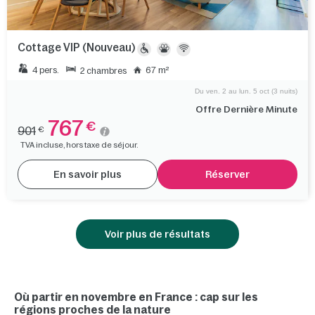
Cottage VIP (Nouveau)
4 pers.
67 m²
2 chambres
Du ven. 2 au lun. 5 oct (3 nuits)
Offre Dernière Minute
767
€
901
€
TVA incluse, hors taxe de séjour.
En savoir plus
Réserver
Voir plus de résultats
Où partir en novembre en France : cap sur les
régions proches de la nature