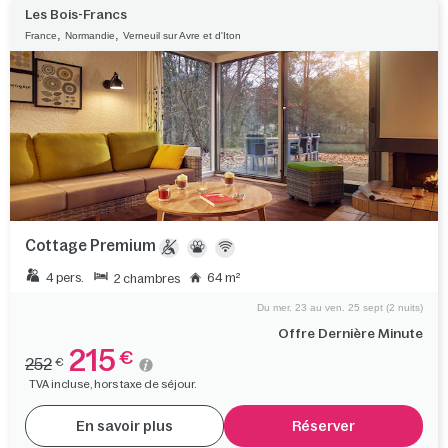
Les Bois-Francs
,
,
France
Normandie
Verneuil sur Avre et d'Iton
Cottage Premium
4 pers.
64 m²
2 chambres
Du mer. 23 au ven. 25 sept (2 nuits)
Offre Dernière Minute
215
€
252
€
TVA incluse, hors taxe de séjour.
En savoir plus
Réserver