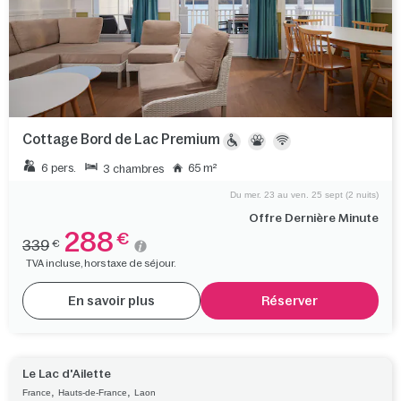
Cottage Bord de Lac Premium
6 pers.
65 m²
3 chambres
Du mer. 23 au ven. 25 sept (2 nuits)
Offre Dernière Minute
288
€
339
€
TVA incluse, hors taxe de séjour.
En savoir plus
Réserver
Le Lac d'Ailette
,
,
France
Hauts-de-France
Laon