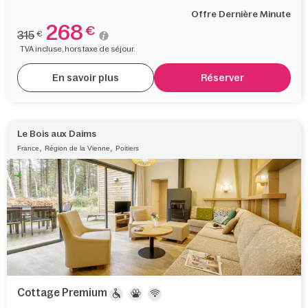
Offre Dernière Minute
268
€
315
€
TVA incluse, hors taxe de séjour.
En savoir plus
Réserver
Le Bois aux Daims
,
,
France
Région de la Vienne
Poitiers
Cottage Premium