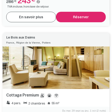
243
286
€
TVA incluse, hors taxe de séjour.
En savoir plus
Réserver
Le Bois aux Daims
,
,
France
Région de la Vienne
Poitiers
Cottage Premium
4 pers.
55 m²
2 chambres
Du mar. 29 sept au jeu. 1 oct (2 nuits)