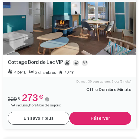
Cottage Bord de Lac VIP
4 pers.
70 m²
2 chambres
Du mer. 30 sept au ven. 2 oct (2 nuits)
Offre Dernière Minute
273
€
320
€
TVA incluse, hors taxe de séjour.
En savoir plus
Réserver