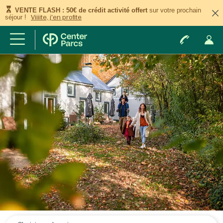
VENTE FLASH : 50€ de crédit activité offert
sur votre prochain
séjour !
Viiiite, j'en profite