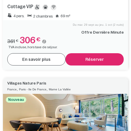
Cottage VIP
4 pers.
69 m²
2 chambres
Du mar. 29 sept au jeu. 1 oct (2 nuits)
Offre Dernière Minute
306
€
361
€
TVA incluse, hors taxe de séjour.
En savoir plus
Réserver
Villages Nature Paris
,
,
France
Paris - Ile De France
Marne La Vallée
Nouveau