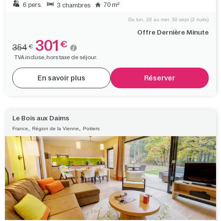
6 pers.
70 m²
3 chambres
Du lun. 28 au mer. 30 sept (2 nuits)
Offre Dernière Minute
301
€
354
€
TVA incluse, hors taxe de séjour.
En savoir plus
Réserver
Le Bois aux Daims
,
,
France
Région de la Vienne
Poitiers