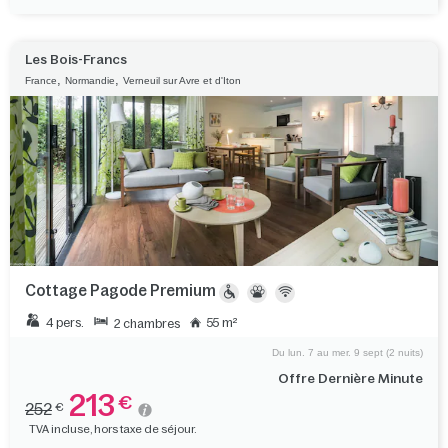
Les Bois-Francs
,
,
France
Normandie
Verneuil sur Avre et d'Iton
Cottage Pagode Premium
4 pers.
55 m²
2 chambres
Du lun. 7 au mer. 9 sept (2 nuits)
Offre Dernière Minute
213
€
252
€
TVA incluse, hors taxe de séjour.