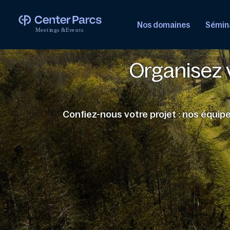
Nos domaines
Sémina
M
e
e
t
i
n
g
s
&
E
v
e
n
t
s
Organisez 
Confiez-nous votre projet : nos équi