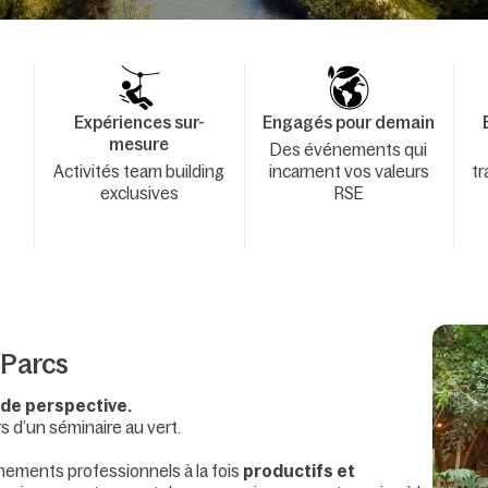
Expériences sur-
Engagés pour demain
mesure
Des événements qui
Activités team building
incarnent vos valeurs
tr
exclusives
RSE
 Parcs
 de perspective.
s d’un séminaire au vert.
énements professionnels à la fois
productifs et