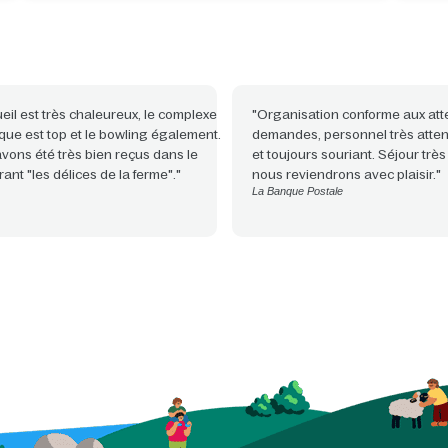
ueil est très chaleureux, le complexe
"Organisation conforme aux att
que est top et le bowling également.
demandes, personnel très attenti
vons été très bien reçus dans le
et toujours souriant. Séjour très 
ant "les délices de la ferme"."
nous reviendrons avec plaisir."
La Banque Postale