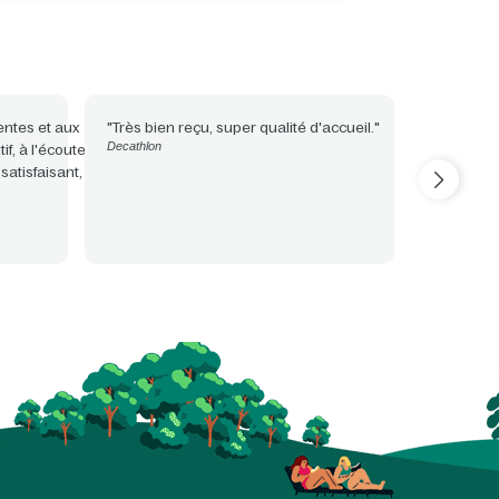
entes et aux
"Très bien reçu, super qualité d'accueil."
"Accueil 
Decathlon
f, à l'écoute
Tout étai
satisfaisant,
accompag
WE ARE E