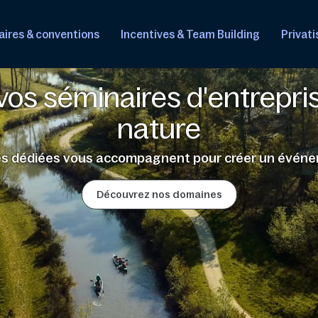
ires & conventions
Incentives & Team Building
Privati
vos séminaires d'entrepris
nature
pes dédiées vous accompagnent pour créer un événe
Découvrez nos domaines