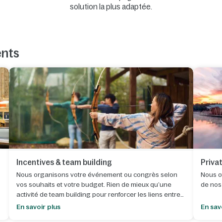
solution la plus adaptée.
ents
Incentives & team building
Priva
Nous organisons votre événement ou congrès selon
Nous of
vos souhaits et votre budget. Rien de mieux qu’une
de nos
activité de team building pour renforcer les liens entre
collègues.
En savoir plus
En sav