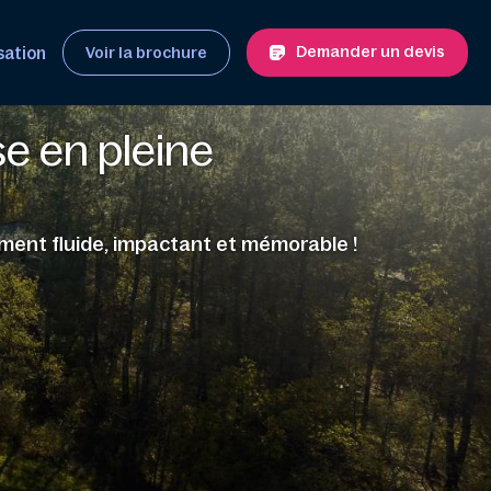
Demander un devis
sation
Voir la brochure
e en pleine
ment fluide, impactant et mémorable !