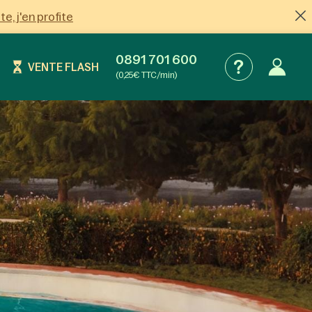
ite, j'en profite
0891 701 600
VENTE FLASH
(0,25€ TTC/min)