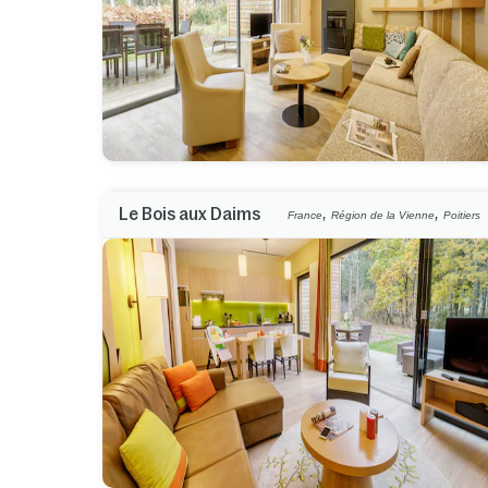
,
,
Le Bois aux Daims
France
Région de la Vienne
Poitiers