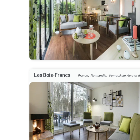
,
,
Les Bois-Francs
France
Normandie
Verneuil sur Avre et d