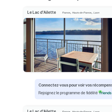
,
,
Le Lac d'Ailette
France
Hauts-de-France
Laon
Connectez-vous pour voir vos récompen
Rejoignez le programme de fidélité
,
,
Le Lac d'Ailette
France
Hauts-de-France
Laon