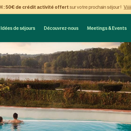
Viii
: 50€ de crédit activité offert
sur votre prochain séjour !
Idées de séjours
Découvrez-nous
Meetings & Events