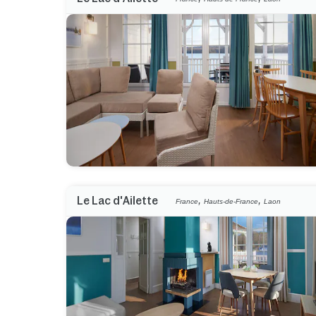
,
,
Le Lac d'Ailette
France
Hauts-de-France
Laon