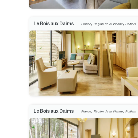
,
,
Le Bois aux Daims
France
Région de la Vienne
Poitiers
,
,
Le Bois aux Daims
France
Région de la Vienne
Poitiers