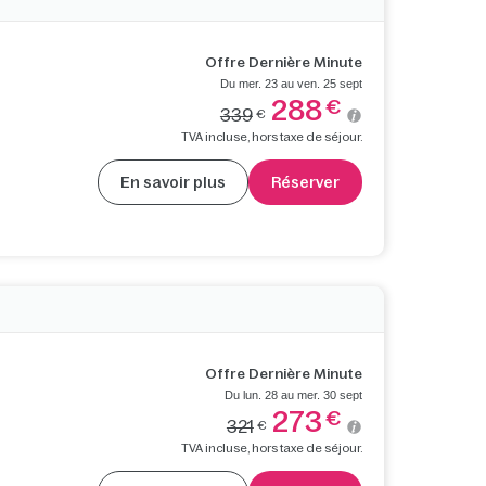
Offre Dernière Minute
Du mer. 23 au ven. 25 sept
288
€
339
€
TVA incluse, hors taxe de séjour.
En savoir plus
Réserver
Offre Dernière Minute
Du lun. 28 au mer. 30 sept
273
€
321
€
TVA incluse, hors taxe de séjour.