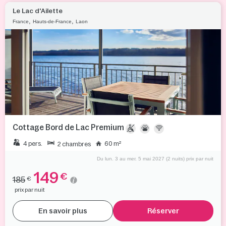
Le Lac d'Ailette
,
,
France
Hauts-de-France
Laon
Cottage Bord de Lac Premium
4 pers.
60 m²
2 chambres
Du lun. 3 au mer. 5 mai 2027 (2 nuits) prix par nuit
149
€
185
€
prix par nuit
En savoir plus
Réserver