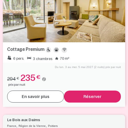
Cottage Premium
6 pers.
70 m²
3 chambres
Du lun. 3 au mer. 5 mai 2027 (2 nuits) prix par nuit
235
€
294
€
prix par nuit
En savoir plus
Réserver
Le Bois aux Daims
,
,
France
Région de la Vienne
Poitiers