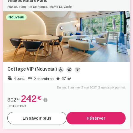
Villages Nature Paris
,
,
France
Paris - Ile De France
Marne La Vallée
Nouveau
Cottage VIP (Nouveau)
4 pers.
67 m²
2 chambres
Du lun. 3 au mer. 5 mai 2027 (2 nuits) prix par nuit
242
€
302
€
prix par nuit
En savoir plus
Réserver