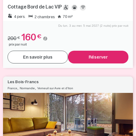
Cottage Bord de Lac VIP
4 pers.
70 m²
2 chambres
Du lun. 3 au mer. 5 mai 2027 (2 nuits) prix par nuit
160
€
200
€
prix par nuit
En savoir plus
Réserver
Les Bois-Francs
,
,
France
Normandie
Verneuil sur Avre et d'Iton