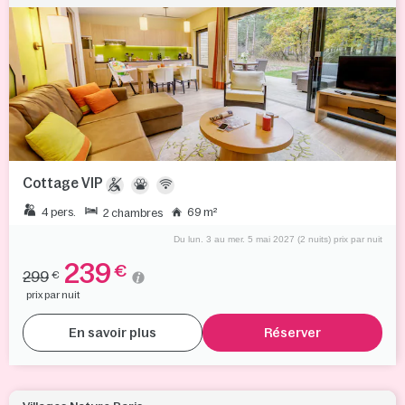
Cottage VIP
4 pers.
69 m²
2 chambres
Du lun. 3 au mer. 5 mai 2027 (2 nuits) prix par nuit
239
€
299
€
prix par nuit
En savoir plus
Réserver