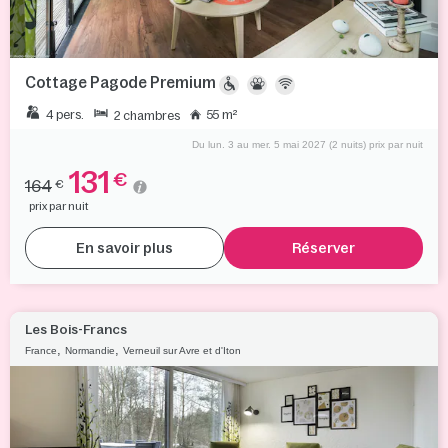
Cottage Pagode Premium
4 pers.
55 m²
2 chambres
Du lun. 3 au mer. 5 mai 2027 (2 nuits) prix par nuit
131
€
164
€
prix par nuit
En savoir plus
Réserver
Les Bois-Francs
,
,
France
Normandie
Verneuil sur Avre et d'Iton