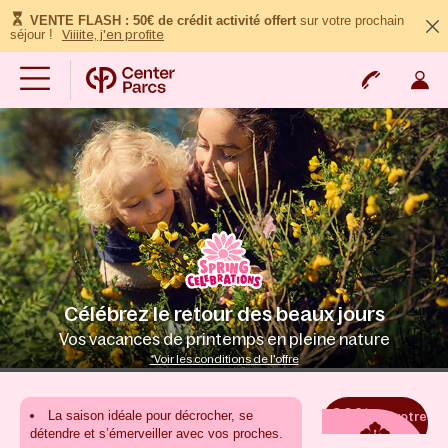
VENTE FLASH : 50€ de crédit activité offert
sur votre prochain
séjour !
Viiiite, j'en profite
Célébrez le retour des beaux jours
Vos vacances de printemps en pleine nature
*Voir les conditions de l'offre
-20%
La saison idéale pour décrocher, se
sur votre
séjour
détendre et s’émerveiller avec vos proches.​