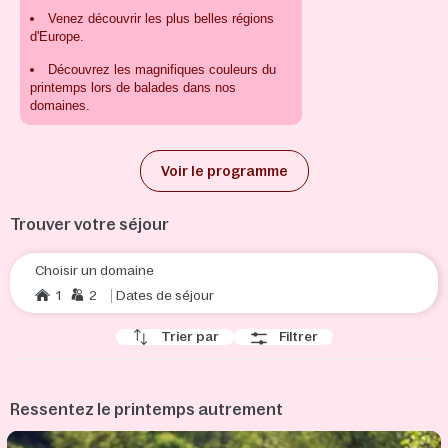
Profitez d'une
Venez découvrir les plus belles régions
+ Jusqu'à 45€ de
programmation
d'Europe.
crédit activité
inédite
Découvrez les magnifiques couleurs du
printemps lors de balades dans nos
domaines.
Voir le programme
Trouver votre séjour
Choisir un domaine
1
2
Dates de séjour
Trier par
Filtrer
Ressentez le printemps autrement