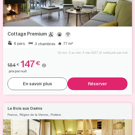
Cottage Premium
6 pers.
77 m²
3 chambres
Du lun. 3 au mer. 5 mai 2027 (2 nuits) prix par nuit
147
€
184
€
prix par nuit
En savoir plus
Réserver
Le Bois aux Daims
,
,
France
Région de la Vienne
Poitiers