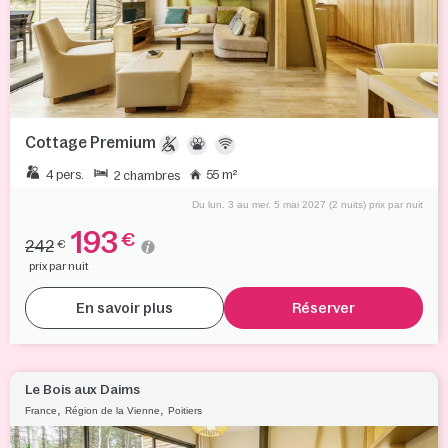
Cottage Premium
4 pers.
55 m²
2 chambres
Du lun. 3 au mer. 5 mai 2027 (2 nuits) prix par nuit
193
€
242
€
prix par nuit
En savoir plus
Réserver
Le Bois aux Daims
,
,
France
Région de la Vienne
Poitiers