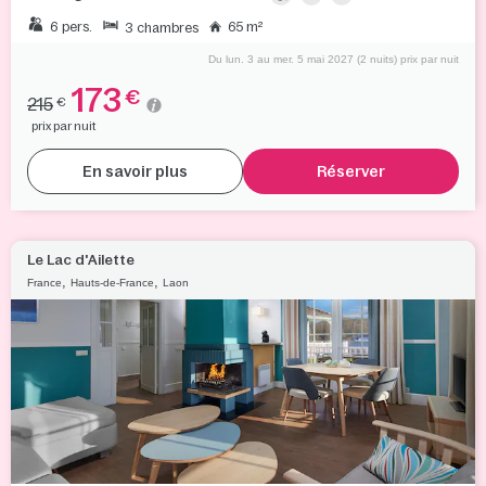
6 pers.
65 m²
3 chambres
Du lun. 3 au mer. 5 mai 2027 (2 nuits) prix par nuit
173
€
215
€
prix par nuit
En savoir plus
Réserver
Le Lac d'Ailette
,
,
France
Hauts-de-France
Laon