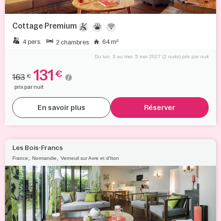
Cottage Premium
4 pers.
64 m²
2 chambres
Du lun. 3 au mer. 5 mai 2027 (2 nuits) prix par nuit
131
€
163
€
prix par nuit
En savoir plus
Réserver
Les Bois-Francs
,
,
France
Normandie
Verneuil sur Avre et d'Iton