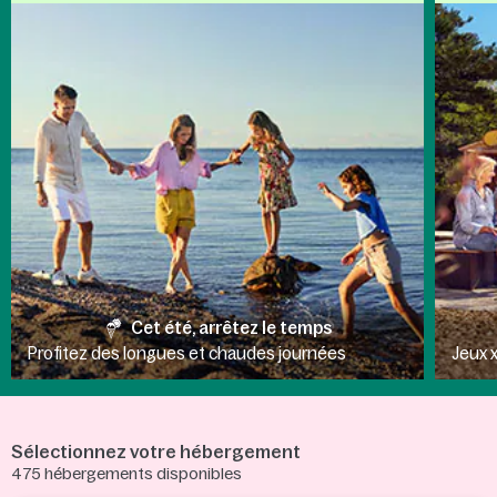
Cet été, arrêtez le temps
Profitez des longues et chaudes journées
Jeux x
Sélectionnez votre hébergement
475
hébergements disponibles