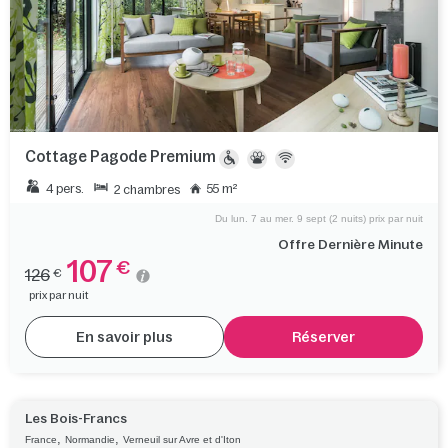
Cottage Pagode Premium
4 pers.
55 m²
2 chambres
Du lun. 7 au mer. 9 sept (2 nuits) prix par nuit
Offre Dernière Minute
107
€
126
€
prix par nuit
En savoir plus
Réserver
Les Bois-Francs
,
,
France
Normandie
Verneuil sur Avre et d'Iton