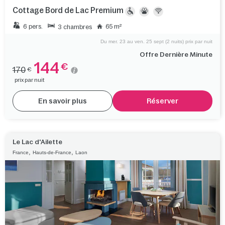
Cottage Bord de Lac Premium
6 pers.
65 m²
3 chambres
Du mer. 23 au ven. 25 sept (2 nuits) prix par nuit
Offre Dernière Minute
144
€
170
€
prix par nuit
En savoir plus
Réserver
Le Lac d'Ailette
,
,
France
Hauts-de-France
Laon