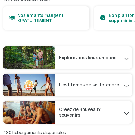
Vos enfants mangent
Bon plan lon
GRATUITEMENT
supp. minim
Explorez des lieux uniques
Il est temps de se détendre
Créez de nouveaux
souvenirs
480
hébergements disponibles