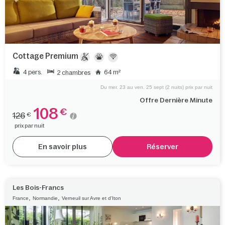
Cottage Premium
4 pers.
64 m²
2 chambres
Du mer. 23 au ven. 25 sept (2 nuits) prix par nuit
Offre Dernière Minute
108
€
126
€
prix par nuit
En savoir plus
Réserver
Les Bois-Francs
,
,
France
Normandie
Verneuil sur Avre et d'Iton