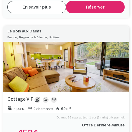
En savoir plus
Réserver
Le Bois aux Daims
,
,
France
Région de la Vienne
Poitiers
Cottage VIP
4 pers.
69 m²
2 chambres
Du mar. 29 sept au jeu. 1 oct (2 nuits) prix par nuit
Offre Dernière Minute