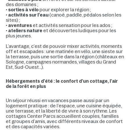
des domaines ;
•
sorties à vélo
pour explorer la région ;
•
activités sur l’eau
(canoë, paddle, pédalos selon les
sites) ;
•
aventures
et activités sensation pour les ados ;
•
ateliers nature
et découvertes ludiques pour les
plus jeunes.
L’avantage, c’est de pouvoir mixer activités, moments
off et escapades : une matinée en vélo, une sieste sur
la terrasse, puis une sortie dans la région (châteaux en
Sologne, campagnes normandes, villages du Grand
Est, Sud-Ouest…).
Hébergements d’été : le confort d’un cottage, l’air
de la forêt en plus
Un séjour réussi en vacances passe aussi par un
logement pratique : de l’espace, une cuisine équipée,
une terrasse, et la liberté de vivre à son rythme. Les
cottages Center Parcs accueillent couples, familles
et groupes d’amis, avec différents niveaux de confort
et des capacités variées.