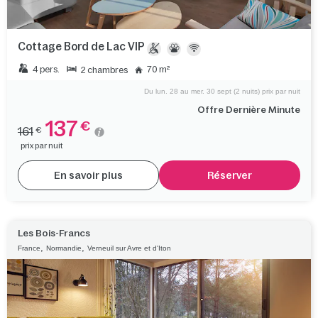
Cottage Bord de Lac VIP
4 pers.
70 m²
2 chambres
Du lun. 28 au mer. 30 sept (2 nuits) prix par nuit
Offre Dernière Minute
137
€
161
€
prix par nuit
En savoir plus
Réserver
Les Bois-Francs
,
,
France
Normandie
Verneuil sur Avre et d'Iton