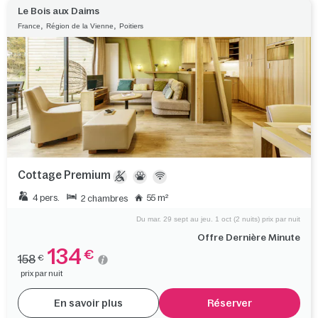
Le Bois aux Daims
,
,
France
Région de la Vienne
Poitiers
Cottage Premium
4 pers.
55 m²
2 chambres
Du mar. 29 sept au jeu. 1 oct (2 nuits) prix par nuit
Offre Dernière Minute
134
€
158
€
prix par nuit
En savoir plus
Réserver