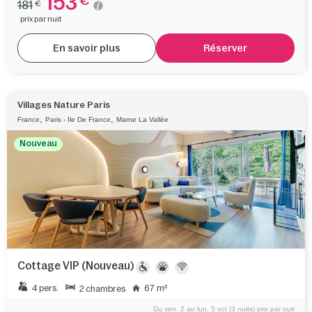
153
€
181
€
prix par nuit
En savoir plus
Réserver
Villages Nature Paris
,
,
France
Paris - Ile De France
Marne La Vallée
Nouveau
Cottage VIP (Nouveau)
4 pers.
67 m²
2 chambres
Du ven. 2 au lun. 5 oct (3 nuits) prix par nuit