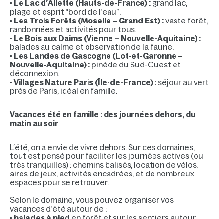
•
Le Lac d’Ailette (Hauts-de-France) :
grand lac,
plage et esprit “bord de l’eau”.
•
Les Trois Forêts (Moselle – Grand Est) :
vaste forêt,
randonnées et activités pour tous.
•
Le Bois aux Daims (Vienne – Nouvelle-Aquitaine) :
balades au calme et observation de la faune.
•
Les Landes de Gascogne (Lot-et-Garonne –
Nouvelle-Aquitaine) :
pinède du Sud-Ouest et
déconnexion.
•
Villages Nature Paris (Île-de-France) :
séjour au vert
près de Paris, idéal en famille.
Vacances été en famille : des journées dehors, du
matin au soir
L’été, on a envie de vivre dehors. Sur ces domaines,
tout est pensé pour faciliter les journées actives (ou
très tranquilles) : chemins balisés, location de vélos,
aires de jeux, activités encadrées, et de nombreux
espaces pour se retrouver.
Selon le domaine, vous pouvez organiser vos
vacances d’été autour de :
•
balades à pied
en forêt et sur les sentiers autour