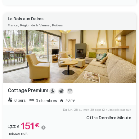
Le Bois aux Daims
,
,
France
Région de la Vienne
Poitiers
Cottage Premium
6 pers.
70 m²
3 chambres
Du lun. 28 au mer. 30 sept (2 nuits) prix par nuit
Offre Dernière Minute
151
€
177
€
prix par nuit