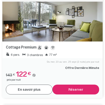
Cottage Premium
6 pers.
77 m²
3 chambres
Du mer. 23 au ven. 25 sept (2 nuits) prix par nuit
Offre Dernière Minute
122
€
143
€
prix par nuit
En savoir plus
Réserver