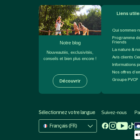
Liens utile
Qui sommes-n
Programme de 
Friends
Notre blog
La nature & n
Nouveautés, exclusivités,
Avis clients C
conseils et bien plus encore !
Informations 
Nos offres d’e
Groupe PVCP
Découvrir
Sélectionnez votre langue
Suivez-nous
Pa
Français (FR)