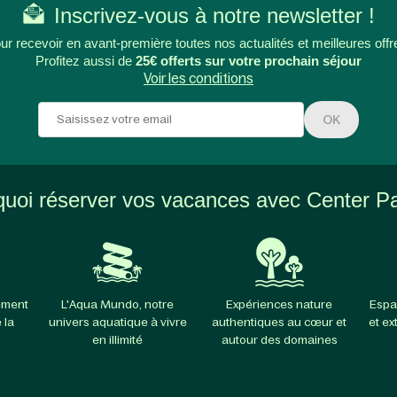
Inscrivez-vous à notre newsletter !
ur recevoir en avant-première toutes nos actualités et meilleures offr
Profitez aussi de
25€ offerts sur votre prochain séjour
Voir les conditions
OK
uoi réserver vos vacances avec Center P
ement
L'Aqua Mundo, notre
Expériences nature
Espa
 la
univers aquatique à vivre
authentiques au cœur et
et ex
en illimité
autour des domaines