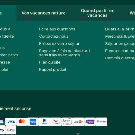
Quand partir en
s
Vos vacances nature
We
vacances
ous ?
Foire aux questions
Billets à la jour
fidélité
Contactez-nous
Meetings & Eve
Préparez votre séjour
Séjour en grou
ous
Payez en 3 fois ou plus tard
E-cartes cadea
enter Parcs
sans frais avec Klarna
Comités d'entre
presse
Plan du site
mploi
Rappel produit
iement sécurisé