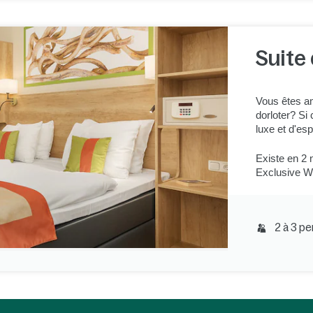
Suite 
Vous êtes am
dorloter? Si 
luxe et d'es
Existe en 2 
Exclusive We
2 à 3 p