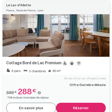
Le Lac d'Ailette
,
,
France
Hauts-de-France
Laon
Cottage Bord de Lac Premium
6 pers.
65 m²
3 chambres
Du mer. 23 au ven. 25 sept (2 nuits)
Offre Dernière Minute
288
€
339
€
TVA incluse, hors taxe de séjour.
En savoir plus
Réserver