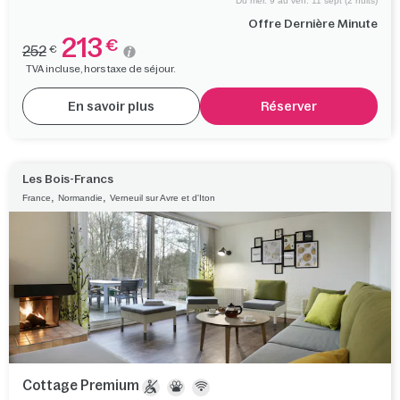
Du mer. 9 au ven. 11 sept (2 nuits)
Offre Dernière Minute
213
€
252
€
TVA incluse, hors taxe de séjour.
En savoir plus
Réserver
Les Bois-Francs
,
,
France
Normandie
Verneuil sur Avre et d'Iton
Cottage Premium