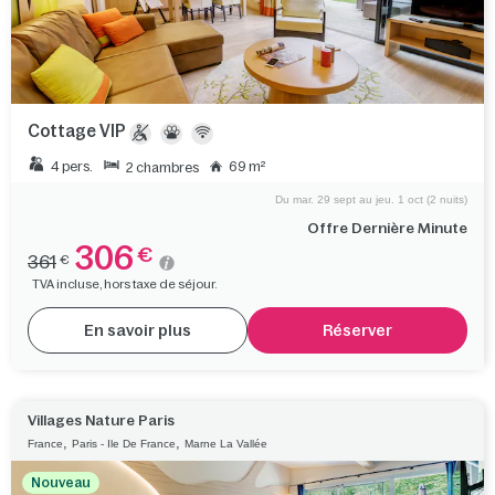
Cottage VIP
4 pers.
69 m²
2 chambres
Du mar. 29 sept au jeu. 1 oct (2 nuits)
Offre Dernière Minute
306
€
361
€
TVA incluse, hors taxe de séjour.
En savoir plus
Réserver
Villages Nature Paris
,
,
France
Paris - Ile De France
Marne La Vallée
Nouveau