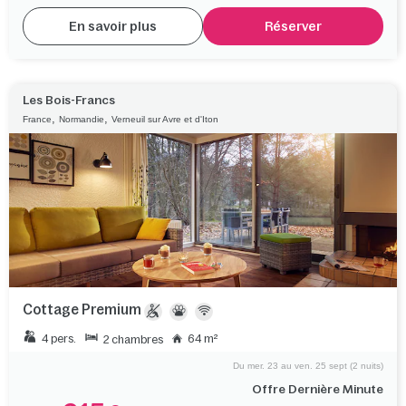
En savoir plus
Réserver
Les Bois-Francs
,
,
France
Normandie
Verneuil sur Avre et d'Iton
Cottage Premium
4 pers.
64 m²
2 chambres
Du mer. 23 au ven. 25 sept (2 nuits)
Offre Dernière Minute