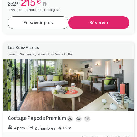
215
€
252
€
TVA incluse, hors taxe de séjour.
En savoir plus
Réserver
Les Bois-Francs
,
,
France
Normandie
Verneuil sur Avre et d'Iton
Cottage Pagode Premium
4 pers.
55 m²
2 chambres