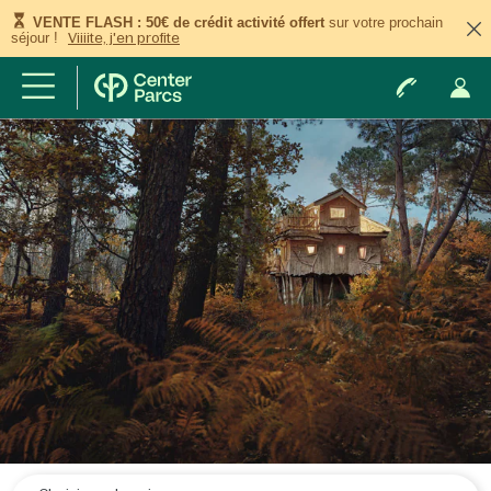
VENTE FLASH : 50€ de crédit activité offert
sur votre prochain
séjour !
Viiiite, j'en profite