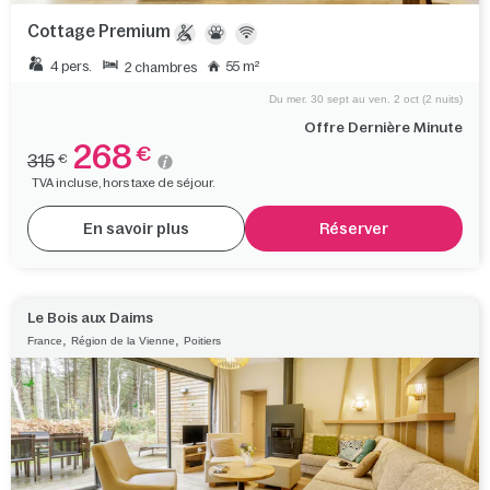
Cottage Premium
4 pers.
55 m²
2 chambres
Du mer. 30 sept au ven. 2 oct (2 nuits)
Offre Dernière Minute
268
€
315
€
TVA incluse, hors taxe de séjour.
En savoir plus
Réserver
Le Bois aux Daims
,
,
France
Région de la Vienne
Poitiers