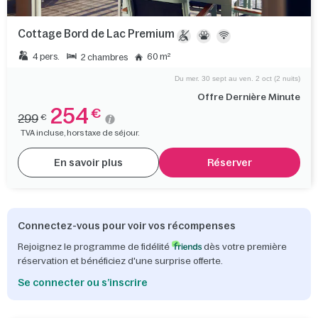
Cottage Bord de Lac Premium
4 pers.
60 m²
2 chambres
Du mer. 30 sept au ven. 2 oct (2 nuits)
Offre Dernière Minute
254
€
299
€
TVA incluse, hors taxe de séjour.
En savoir plus
Réserver
Connectez-vous pour voir vos récompenses
Rejoignez le programme de fidélité
dès votre première
réservation et bénéficiez d'une surprise offerte.
Se connecter ou s’inscrire