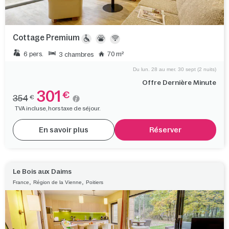
Cottage Premium
6 pers.
70 m²
3 chambres
Du lun. 28 au mer. 30 sept (2 nuits)
Offre Dernière Minute
301
€
354
€
TVA incluse, hors taxe de séjour.
En savoir plus
Réserver
Le Bois aux Daims
,
,
France
Région de la Vienne
Poitiers