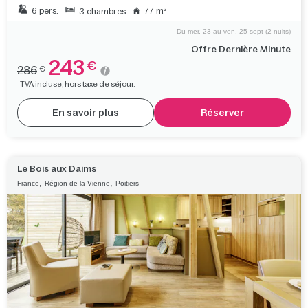
6 pers.
77 m²
3 chambres
Du mer. 23 au ven. 25 sept (2 nuits)
Offre Dernière Minute
243
€
286
€
TVA incluse, hors taxe de séjour.
En savoir plus
Réserver
Le Bois aux Daims
,
,
France
Région de la Vienne
Poitiers