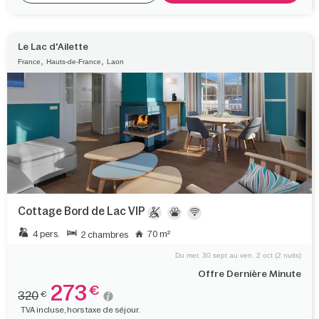
Le Lac d'Ailette
,
,
France
Hauts-de-France
Laon
Cottage Bord de Lac VIP
4 pers.
70 m²
2 chambres
Du mer. 30 sept au ven. 2 oct (2 nuits)
Offre Dernière Minute
273
€
320
€
TVA incluse, hors taxe de séjour.