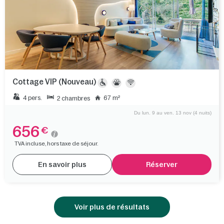
Cottage VIP (Nouveau)
4 pers.
67 m²
2 chambres
Du lun. 9 au ven. 13 nov (4 nuits)
656
€
TVA incluse, hors taxe de séjour.
En savoir plus
Réserver
Voir plus de résultats