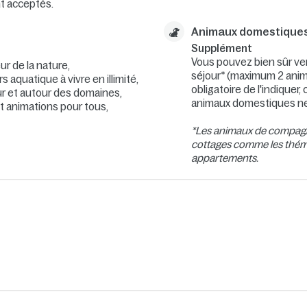
nt acceptés.
Animaux domestique
Supplément
Vous pouvez bien sûr ven
 de la nature,
séjour* (maximum 2 anim
s aquatique à vivre en illimité,
obligatoire de l'indique
r et autour des domaines,
animaux domestiques ne
et animations pour tous,
*Les animaux de compagni
cottages comme les théma
appartements.