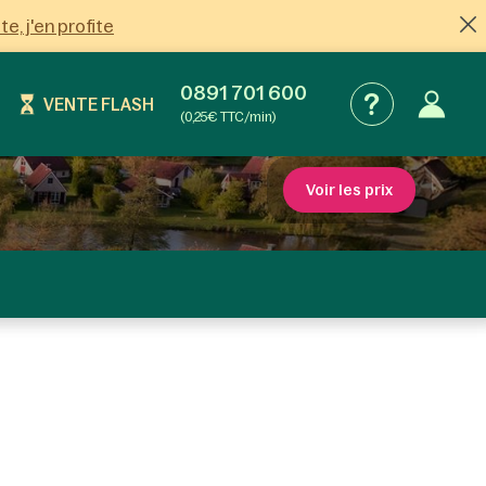
ite, j'en profite
0891 701 600
VENTE FLASH
(0,25€ TTC/min)
Voir les prix