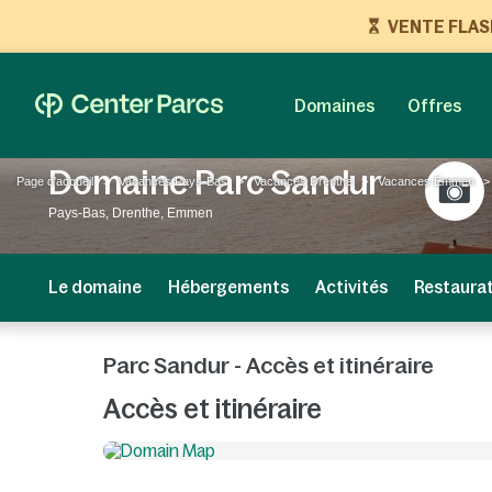
VENTE FLASH 
Domaines
Offres
Domaine Parc Sandur
Page d'accueil
Vacances Pays-Bas
Vacances Drenthe
Vacances Emmen
Pays-Bas, Drenthe, Emmen
Le domaine
Hébergements
Activités
Restaura
Parc Sandur - Accès et itinéraire
Accès et itinéraire