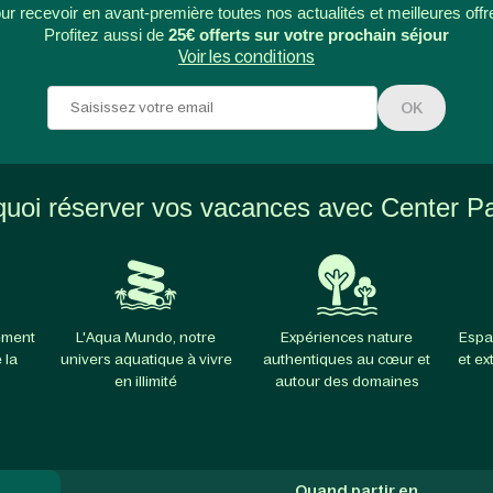
ur recevoir en avant-première toutes nos actualités et meilleures offr
Profitez aussi de
25€ offerts sur votre prochain séjour
Voir les conditions
OK
uoi réserver vos vacances avec Center P
ement
L'Aqua Mundo, notre
Expériences nature
Espa
 la
univers aquatique à vivre
authentiques au cœur et
et ex
en illimité
autour des domaines
Quand partir en