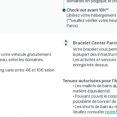
domaines en Belgique, le che
Check-out avant 10h**
Libérez votre hébergement m
(**veuillez vérifier votre he
Parcs)
Bracelet Center Parc
Votre bracelet vous per
r votre véhicule gratuitement
la plupart des infrastru
meau, selon les domaines.
Les activités et servic
enregistrés dessus.
king varie entre 4€ et 10€ selon
Tenues autorisées pour l'
• Les maillots de bains a
matière équivalente).
• Pouvant couvrir le cor
possibilité de bonnet de 
• Les shorts de bain au-
Veuillez consulter
notre