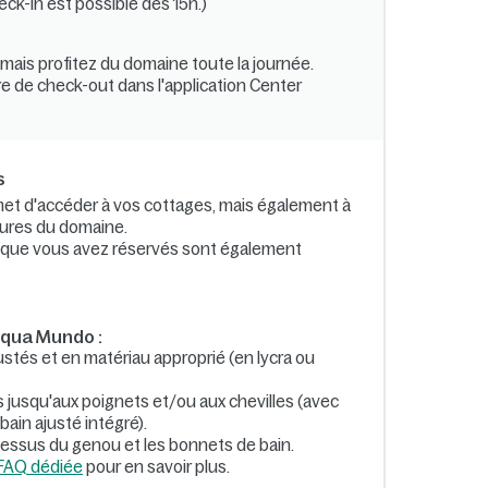
ck-in est possible dès 15h.)
ais profitez du domaine toute la journée.
ure de check-out dans l'application Center
s
met d'accéder à vos cottages, mais également à
ctures du domaine.
es que vous avez réservés sont également
Aqua Mundo :
justés et en matériau approprié (en lycra ou
ps jusqu'aux poignets et/ou aux chevilles (avec
bain ajusté intégré).
dessus du genou et les bonnets de bain.
 FAQ dédiée
pour en savoir plus.