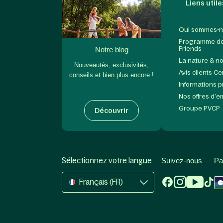
Liens utile
Qui sommes-n
Programme de 
Friends
Notre blog
La nature & n
Nouveautés, exclusivités,
Avis clients C
conseils et bien plus encore !
Informations 
Nos offres d’e
Groupe PVCP
Découvrir
Sélectionnez votre langue
Suivez-nous
Pa
Français (FR)