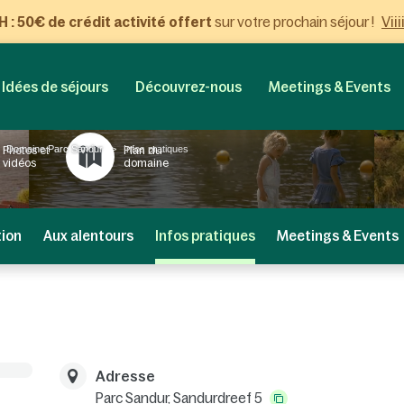
Viii
: 50€ de crédit activité offert
sur votre prochain séjour !
Idées de séjours
Découvrez-nous
Meetings & Events
Domaine Parc Sandur
Infos pratiques
Photos et
Plan du
vidéos
domaine
tion
Aux alentours
Infos pratiques
Meetings & Events
Adresse
Parc Sandur,
Sandurdreef 5