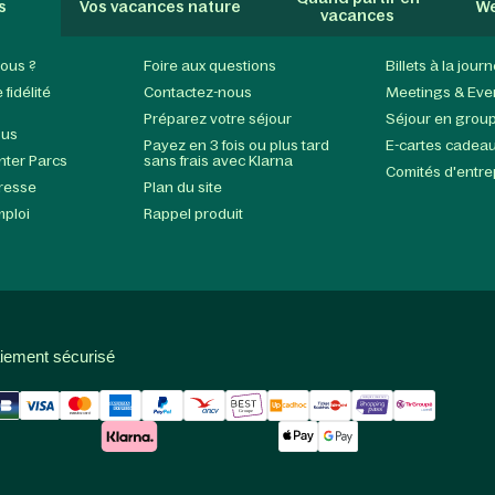
s
Vos vacances nature
We
vacances
ous ?
Foire aux questions
Billets à la jour
fidélité
Contactez-nous
Meetings & Eve
Préparez votre séjour
Séjour en grou
ous
Payez en 3 fois ou plus tard
E-cartes cadea
enter Parcs
sans frais avec Klarna
Comités d'entre
presse
Plan du site
mploi
Rappel produit
iement sécurisé