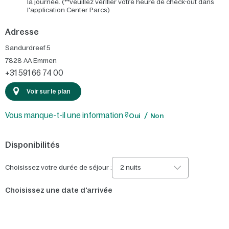
la journée. (**veuillez vérifier votre heure de check-out dans
l'application Center Parcs)
Adresse
Sandurdreef 5
7828 AA
Emmen
+31 591 66 74 00
Voir sur le plan
Vous manque-t-il une information ?
Oui
Non
Disponibilités
Choisissez votre durée de séjour :
2 nuits
Choisissez une date d'arrivée