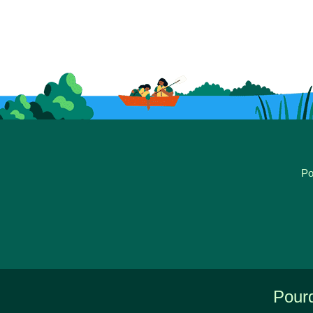
Po
Pourq