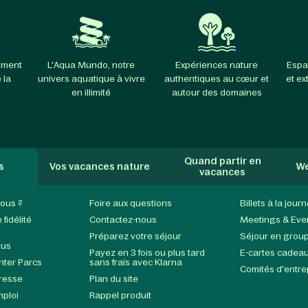
ement
L'Aqua Mundo, notre
Expériences nature
Espa
 la
univers aquatique à vivre
authentiques au cœur et
et ex
en illimité
autour des domaines
Quand partir en
s
Vos vacances nature
We
vacances
ous ?
Foire aux questions
Billets à la jour
fidélité
Contactez-nous
Meetings & Eve
Préparez votre séjour
Séjour en grou
ous
Payez en 3 fois ou plus tard
E-cartes cadea
enter Parcs
sans frais avec Klarna
Comités d'entre
presse
Plan du site
mploi
Rappel produit