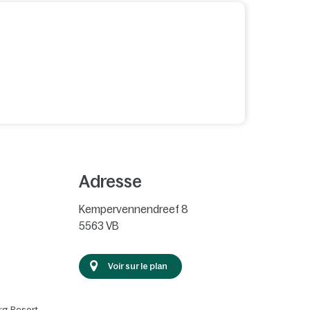
Adresse
Kempervennendreef 8
5563 VB
Voir sur le plan
rg Resort