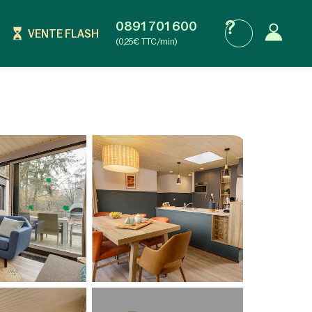
0891 701 600
VENTE FLASH
(0,25€ TTC/min)