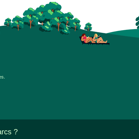
es.
arcs ?