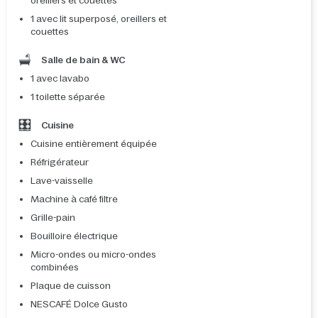
oreillers et couettes
1 avec lit superposé, oreillers et
couettes
Salle de bain & WC
1 avec lavabo
1 toilette séparée
Cuisine
Cuisine entièrement équipée
Réfrigérateur
Lave-vaisselle
Machine à café filtre
Grille-pain
Bouilloire électrique
Micro-ondes ou micro-ondes
combinées
Plaque de cuisson
NESCAFÉ Dolce Gusto