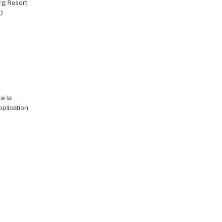
rg Resort
)
e la
pplication