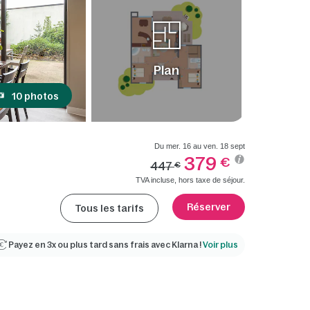
Plan
10 photos
Du mer. 16 au ven. 18 sept
379
€
447
€
TVA incluse, hors taxe de séjour.
Réserver
Tous les tarifs
Payez en 3x ou plus tard sans frais avec Klarna !
Voir plus