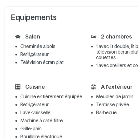
Equipements
Salon
2 chambres
Cheminée à bois
1 avec lit double, lit
télévision écran plat,
Réfrigérateur
couettes
Télévision écran plat
1 avec oreillers et 
Cuisine
A l'extérieur
Cuisine entièrement équipée
Meubles de jardin
Réfrigérateur
Terrasse privée
Lave-vaisselle
Barbecue
Machine à café filtre
Grille-pain
Bouilloire électrique