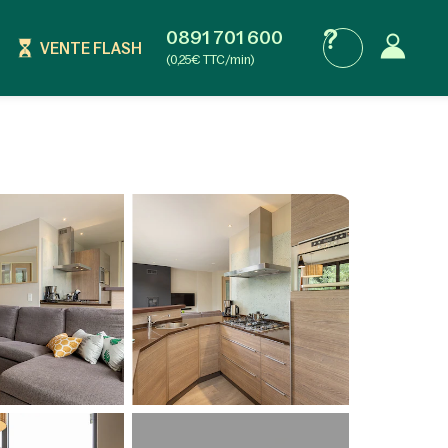
0891 701 600
VENTE FLASH
(0,25€ TTC/min)