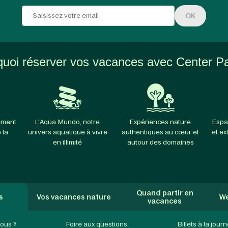
OK
uoi réserver vos vacances avec Center P
ement
L'Aqua Mundo, notre
Expériences nature
Espa
 la
univers aquatique à vivre
authentiques au cœur et
et ex
en illimité
autour des domaines
Quand partir en
s
Vos vacances nature
We
vacances
ous ?
Foire aux questions
Billets à la jour