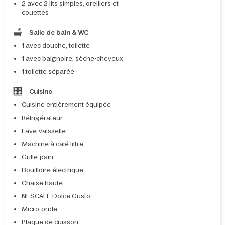
2 avec 2 lits simples, oreillers et
couettes
Salle de bain & WC
1 avec douche, toilette
1 avec baignoire, sèche-cheveux
1 toilette séparée
Cuisine
Cuisine entièrement équipée
Réfrigérateur
Lave-vaisselle
Machine à café filtre
Grille-pain
Bouilloire électrique
Chaise haute
NESCAFÉ Dolce Gusto
Micro-onde
Plaque de cuisson