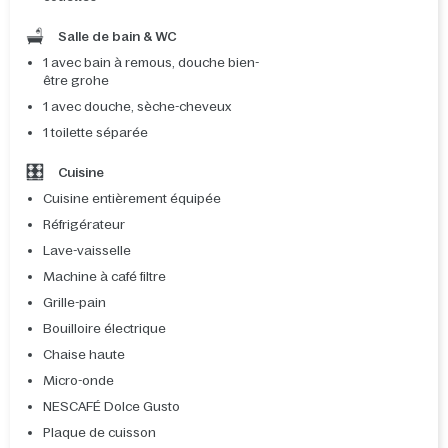
Salle de bain & WC
1 avec bain à remous, douche bien-
être grohe
1 avec douche, sèche-cheveux
1 toilette séparée
Cuisine
Cuisine entièrement équipée
Réfrigérateur
Lave-vaisselle
Machine à café filtre
Grille-pain
Bouilloire électrique
Chaise haute
Micro-onde
NESCAFÉ Dolce Gusto
Plaque de cuisson