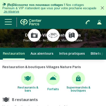
(Re)Découvrez nos nouveaux cottages !
Nos cottages
Premium & VIP n'attendent que vous pour votre prochaine escapade
Je réserve
Domaine Villages Nature Paris
France, Paris - Ile De France, Marne La Vallée
Restauration
Aux alentours
Infos pratiques
Billets j
Restauration & boutiques Villages Nature Paris
Restaurants &
Supermarchés &
Forfaits
bars
boutiques
8 restaurants