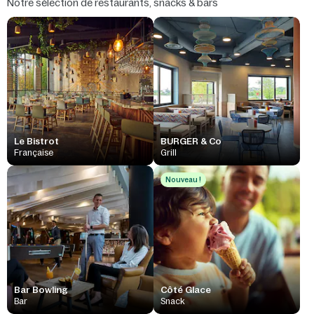
Notre sélection de restaurants, snacks & bars
Le Bistrot
BURGER & Co
Française
Grill
Nouveau !
Bar Bowling
Côté Glace
Bar
Snack