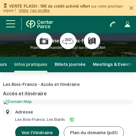
VENTE FLASH : 50€ de crédit activité offert
sur votre prochain
séjour !
Viiiite, j'en profite
Domaine Les Bois-Francs
France, Normandie, Verneuil sur Avre et d'Iton
ours
Infos pratiques
Billets journée
Meetings & Events
Les Bois-Francs - Accès et itinéraire
Accès et itinéraire
Adresse
Les Bois-Francs,
Les Barils
Voir l'itinéraire
Plan du domaine (pdf)