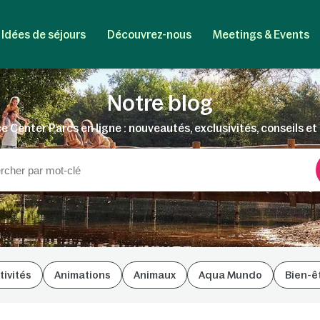
Idées de séjours
Découvrez-nous
Meetings & Events
Notre blog
e Center Parcs en ligne : nouveautés, exclusivités, conseils et 
tivités
Animations
Animaux
Aqua Mundo
Bien-ê