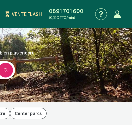
0891 701 600
VENTE FLASH
(0,25€ TTC/min)
bien plus encore !
tre
Center parcs