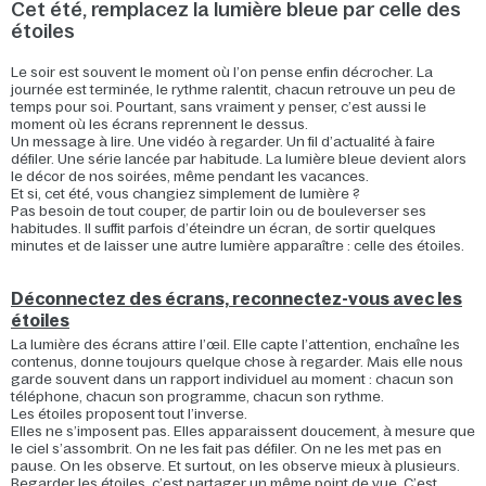
Cet été, remplacez la lumière bleue par celle des
étoiles
Le soir est souvent le moment où l’on pense enfin décrocher. La
journée est terminée, le rythme ralentit, chacun retrouve un peu de
temps pour soi. Pourtant, sans vraiment y penser, c’est aussi le
moment où les écrans reprennent le dessus.
Un message à lire. Une vidéo à regarder. Un fil d’actualité à faire
défiler. Une série lancée par habitude. La lumière bleue devient alors
le décor de nos soirées, même pendant les vacances.
Et si, cet été, vous changiez simplement de lumière ?
Pas besoin de tout couper, de partir loin ou de bouleverser ses
habitudes. Il suffit parfois d’éteindre un écran, de sortir quelques
minutes et de laisser une autre lumière apparaître : celle des étoiles.
Déconnectez des écrans, reconnectez-vous avec les
étoiles
La lumière des écrans attire l’œil. Elle capte l’attention, enchaîne les
contenus, donne toujours quelque chose à regarder. Mais elle nous
garde souvent dans un rapport individuel au moment : chacun son
téléphone, chacun son programme, chacun son rythme.
Les étoiles proposent tout l’inverse.
Elles ne s’imposent pas. Elles apparaissent doucement, à mesure que
le ciel s’assombrit. On ne les fait pas défiler. On ne les met pas en
pause. On les observe. Et surtout, on les observe mieux à plusieurs.
Regarder les étoiles, c’est partager un même point de vue. C’est