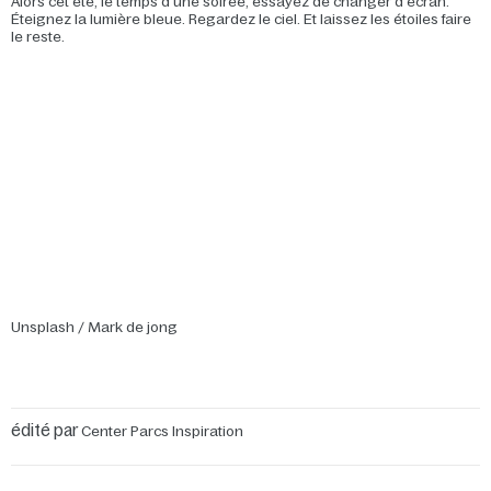
Alors cet été, le temps d’une soirée, essayez de changer d’écran.
Éteignez la lumière bleue. Regardez le ciel. Et laissez les étoiles faire
le reste.
Unsplash / Mark de jong
édité par
Center Parcs Inspiration