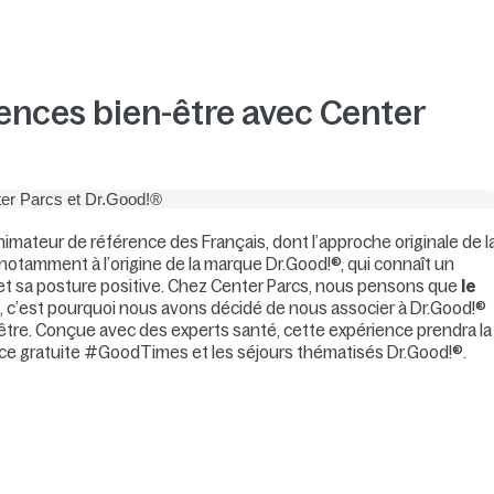
iences bien-être avec Center
imateur de référence des Français, dont l’approche originale de l
t notamment à l’origine de la marque Dr.Good!®, qui connaît un
 et sa posture positive. Chez Center Parcs, nous pensons que
le
s
, c’est pourquoi nous avons décidé de nous associer à Dr.Good!®
être. Conçue avec des experts santé, cette expérience prendra la
ence gratuite #GoodTimes et les séjours thématisés Dr.Good!®.