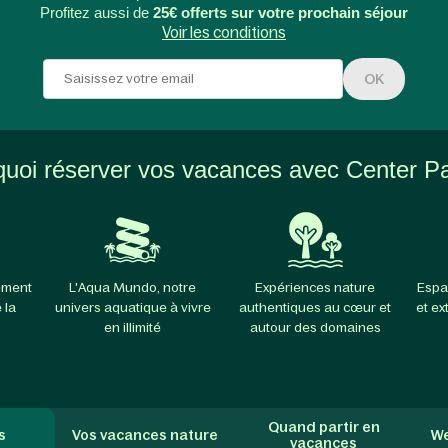
Profitez aussi de
25€ offerts sur votre prochain séjour
Voir les conditions
OK
uoi réserver vos vacances avec Center P
ement
L'Aqua Mundo, notre
Expériences nature
Espa
 la
univers aquatique à vivre
authentiques au cœur et
et ex
en illimité
autour des domaines
Quand partir en
s
Vos vacances nature
We
vacances