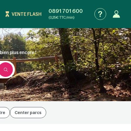
0891 701 600
VENTE FLASH
(0,25€ TTC/min)
bien plus encore !
tre
Center parcs