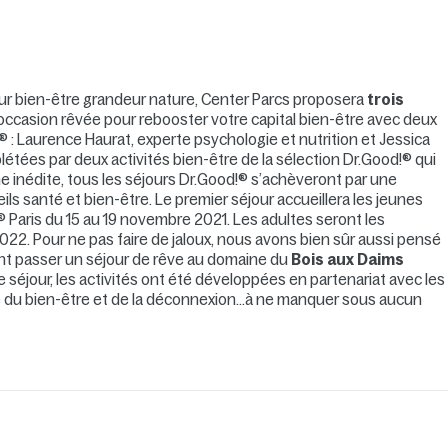
jour bien-être grandeur nature, Center Parcs proposera
trois
occasion rêvée pour rebooster votre capital bien-être avec deux
® : Laurence Haurat, experte psychologie et nutrition et Jessica
létées par deux activités bien-être de la sélection Dr.Good!® qui
ne inédite, tous les séjours Dr.Good!® s’achèveront par une
 santé et bien-être. Le premier séjour accueillera les jeunes
® Paris du 15 au 19 novembre 2021. Les adultes seront les
22. Pour ne pas faire de jaloux, nous avons bien sûr aussi pensé
ont passer un séjour de rêve au domaine du
Bois aux Daims
éjour, les activités ont été développées en partenariat avec les
ne du bien-être et de la déconnexion…à ne manquer sous aucun