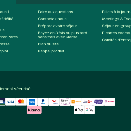
ous ?
Foire aux questions
Billets à la jour
fidélité
Contactez-nous
Meetings & Eve
Préparez votre séjour
Séjour en grou
ous
Payez en 3 fois ou plus tard
E-cartes cadea
enter Parcs
sans frais avec Klarna
Comités d'entre
presse
Plan du site
mploi
Rappel produit
iement sécurisé