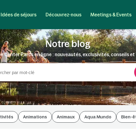
Idées de séjours
Découvrez-nous
Meetings & Events
Notre blog
e Center Parcs en ligne : nouveautés, exclusivités, conseils et 
tivités
Animations
Animaux
Aqua Mundo
Bien-ê