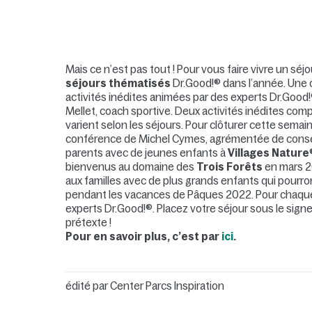
Mais ce n’est pas tout ! Pour vous faire vivre un sé
séjours thématisés
Dr.Good!® dans l’année. Une 
activités inédites animées par des experts Dr.Good!
Mellet, coach sportive. Deux activités inédites comp
varient selon les séjours. Pour clôturer cette semai
conférence de Michel Cymes, agrémentée de conseils
parents avec de jeunes enfants à
Villages Nature
bienvenus au domaine des
Trois Forêts
en mars 20
aux familles avec de plus grands enfants qui pourr
pendant les vacances de Pâques 2022. Pour chaque s
experts Dr.Good!®. Placez votre séjour sous le sig
prétexte !
Pour en savoir plus, c’est par
ici
.
édité par
Center Parcs Inspiration