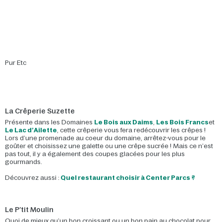
Pur Etc
La Crêperie Suzette
Présente dans les Domaines
Le Bois aux Daims
,
Les Bois Francs
et
Le Lac d’Ailette
, cette crêperie vous fera redécouvrir les crêpes !
Lors d’une promenade au coeur du domaine, arrêtez-vous pour le
goûter et choisissez une galette ou une crêpe sucrée ! Mais ce n’est
pas tout, il y a également des coupes glacées pour les plus
gourmands.
Découvrez aussi :
Quel restaurant choisir à Center Parcs ?
Le P’tit Moulin
Quoi de mieux qu’un bon croissant ou un bon pain au chocolat pour