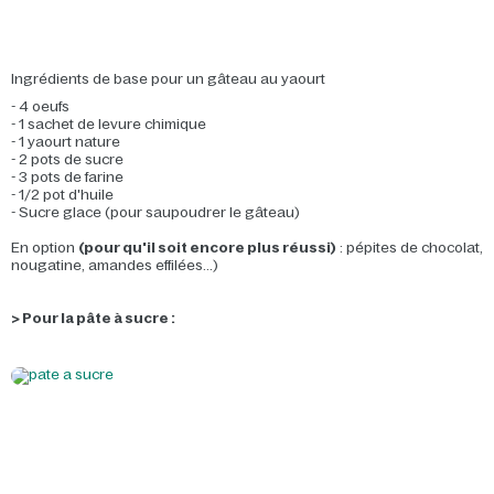
Ingrédients de base pour un gâteau au yaourt
- 4 oeufs
- 1 sachet de levure chimique
- 1 yaourt nature
- 2 pots de sucre
- 3 pots de farine
- 1/2 pot d'huile
- Sucre glace (pour saupoudrer le gâteau)
En option
(pour qu'il soit encore plus réussi)
: pépites de chocolat,
nougatine, amandes effilées...)
> Pour la pâte à sucre :