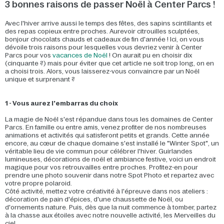
3 bonnes raisons de passer Noël à Center Parcs !
Avec l'hiver arrive aussi le temps des fêtes, des sapins scintillants et
des repas copieux entre proches. Aurevoir citrouilles sculptées,
bonjour chocolats chauds et cadeaux de fin d'année ! Ici, on vous
dévoile trois raisons pour lesquelles vous devriez venir à Center
Parcs pour vos
vacances de Noël
! On aurait pu en choisir dix
(cinquante ?) mais pour éviter que cet article ne soit trop long, on en
a choisi trois. Alors, vous laisserez-vous convaincre par un Noël
unique et surprenant ?
1 - Vous aurez l'embarras du choix
La magie de Noël s'est répandue dans tous les domaines de Center
Parcs. En famille ou entre amis, venez profiter de nos nombreuses
animations et activités qui satisferont petits et grands. Cette année
encore, au cœur de chaque domaine s'est installé le "Winter Spot", un
véritable lieu de vie commun pour célébrer l'hiver. Guirlandes
lumineuses, décorations de noël et ambiance festive, voici un endroit
magique pour vos retrouvailles entre proches. Profitez-en pour
prendre une photo souvenir dans notre Spot Photo et repartez avec
votre propre polaroid.
Côté activité, mettez votre créativité à l'épreuve dans nos ateliers :
décoration de pain d'épices, d'une chaussette de Noël, ou
d'ornements nature. Puis, dès que la nuit commence à tomber, partez
à la chasse aux étoiles avec notre nouvelle activité, les Merveilles du
ciel.