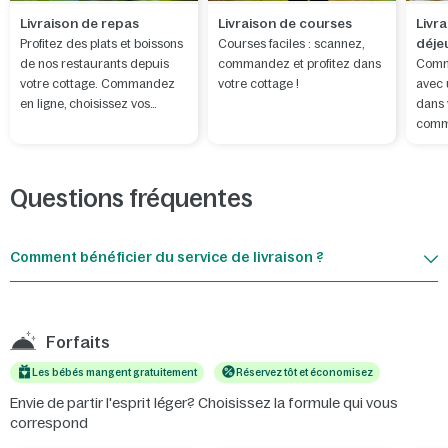
Livraison de repas
Livraison de courses
Livra
déje
Profitez des plats et boissons
Courses faciles : scannez,
de nos restaurants depuis
commandez et profitez dans
Comm
votre cottage. Commandez
votre cottage !
avec 
en ligne, choisissez vos
dans 
favoris, des pizzas aux
comm
desserts, et faites-vous livrer
pendant que vous vous
détendez.
Questions fréquentes
Comment bénéficier du service de livraison ?
Forfaits
Les bébés mangent gratuitement
Réservez tôt et économisez
Envie de partir l'esprit léger? Choisissez la formule qui vous
correspond