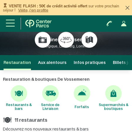
VENTE FLASH : 50€ de crédit activité offert
sur votre prochain
séjour !
Viiiite, j'en profite
Domaine De Vossemeren
Belgique, Limbourg, Lommel
Restauration
Aux alentours
Infos pratiques
Billets j
Restauration & boutiques De Vossemeren
Restaurants &
Service de
Supermarchés &
Forfaits
bars
Livraison
boutiques
11 restaurants
Découvrez nos nouveaux restaurants & bars