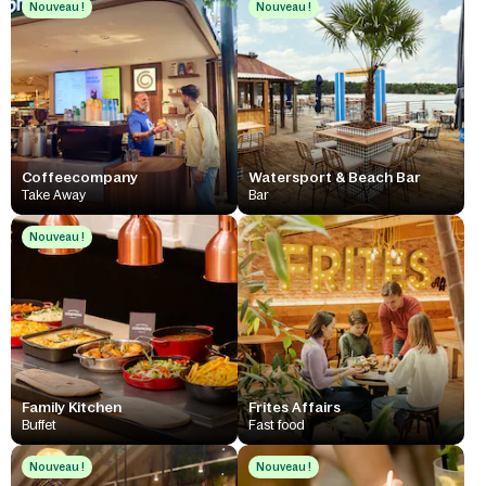
Nouveau !
Nouveau !
Coffeecompany
Watersport & Beach Bar
Take Away
Bar
Nouveau !
Family Kitchen
Frites Affairs
Buffet
Fast food
Nouveau !
Nouveau !