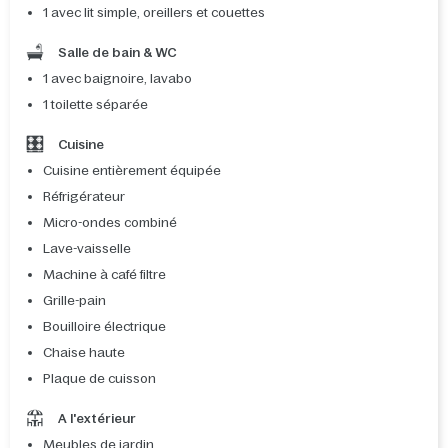
1 avec lit simple, oreillers et couettes
Salle de bain & WC
1 avec baignoire, lavabo
1 toilette séparée
Cuisine
Cuisine entièrement équipée
Réfrigérateur
Micro-ondes combiné
Lave-vaisselle
Machine à café filtre
Grille-pain
Bouilloire électrique
Chaise haute
Plaque de cuisson
A l'extérieur
Meubles de jardin