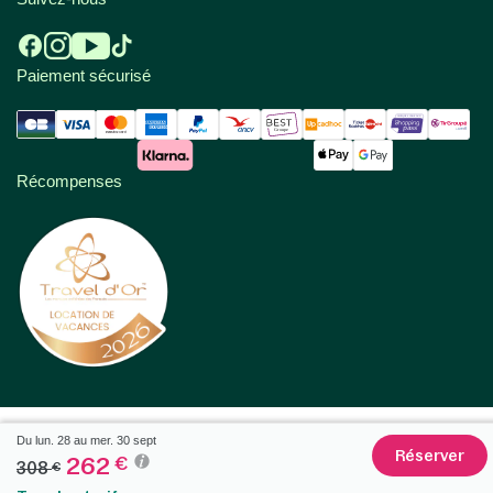
Paiement sécurisé
Récompenses
Du lun. 28 au mer. 30 sept
Réserver
262
€
308
€