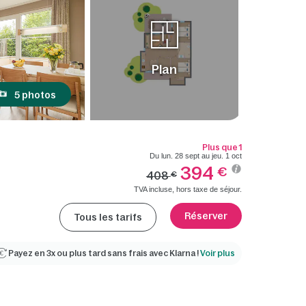
Plan
5 photos
Plus que 1
Du lun. 28 sept au jeu. 1 oct
394
€
408
€
TVA incluse, hors taxe de séjour.
Réserver
Tous les tarifs
Payez en 3x ou plus tard sans frais avec Klarna !
Voir plus