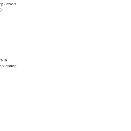
rg Resort
)
e la
pplication