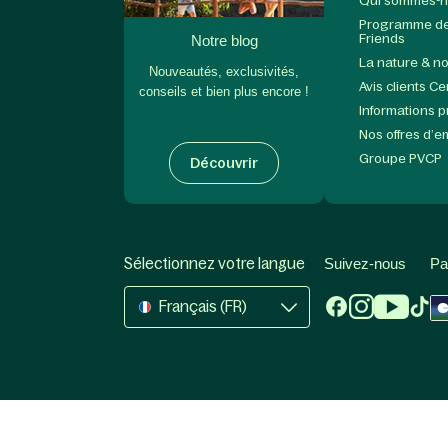
Qui sommes-n
Programme de 
Friends
Notre blog
La nature & n
Nouveautés, exclusivités,
Avis clients C
conseils et bien plus encore !
Informations 
Nos offres d’e
Groupe PVCP
Découvrir
Sélectionnez votre langue
Suivez-nous
Pa
Français (FR)