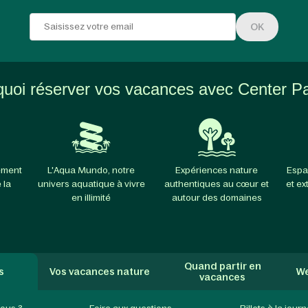
OK
uoi réserver vos vacances avec Center P
ement
L'Aqua Mundo, notre
Expériences nature
Espa
 la
univers aquatique à vivre
authentiques au cœur et
et ex
en illimité
autour des domaines
Quand partir en
s
Vos vacances nature
We
vacances