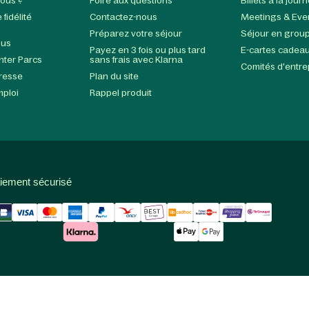
ous ?
Foire aux questions
Billets à la jour
fidélité
Contactez-nous
Meetings & Eve
Préparez votre séjour
Séjour en grou
ous
Payez en 3 fois ou plus tard
E-cartes cadea
enter Parcs
sans frais avec Klarna
Comités d'entre
presse
Plan du site
mploi
Rappel produit
iement sécurisé