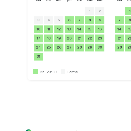
lun
mar
mer
jeu
ven
sam
dim
lun
ma
1
2
1
3
4
5
6
7
8
9
7
8
10
11
12
13
14
15
16
14
1
17
18
19
20
21
22
23
21
2
24
25
26
27
28
29
30
28
2
31
11h - 20h30
Fermé