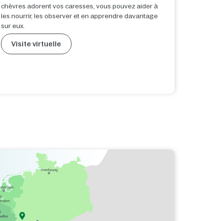
chèvres adorent vos caresses, vous pouvez aider à
grande v
les nourrir, les observer et en apprendre davantage
burger 
sur eux.
carte da
Visite virtuelle
Visit