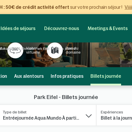
Viii
: 50€ de crédit activité offert
sur votre prochain séjour !
Idées de séjours
Découvrez-nous
Meetings & Events
et
Visite
Plan du
ulkaneifel
Domaine Park Eifel
Billets journée
virtuelle
domaine
tion
Aux alentours
Infos pratiques
Billets journée
Park Eifel - Billets journée
Type de billet
Expériences
Entréejournée Aqua Mundo À partir de 11h
Billet à la jo