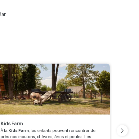
ar.
Kids Farm
Restau
À la
Kids Farm
, les enfants peuvent rencontrer de
Une visi
près nos moutons, chèvres, ânes et poules. Les
votre jo