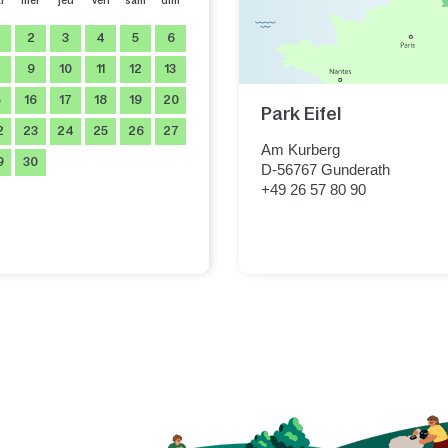
r
mer
jeu
ven
sam
dim
2
3
4
5
6
9
10
11
12
13
5
16
17
18
19
20
Park Eifel
2
23
24
25
26
27
Am Kurberg
9
30
D-56767
Gunderath
+49 26 57 80 90