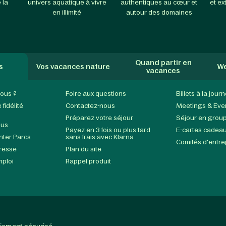
 la
univers aquatique à vivre
authentiques au cœur et
et ex
en illimité
autour des domaines
Quand partir en
s
Vos vacances nature
We
vacances
ous ?
Foire aux questions
Billets à la jour
fidélité
Contactez-nous
Meetings & Eve
Préparez votre séjour
Séjour en grou
ous
Payez en 3 fois ou plus tard
E-cartes cadea
enter Parcs
sans frais avec Klarna
Comités d'entre
presse
Plan du site
mploi
Rappel produit