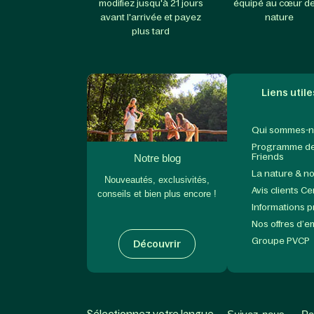
modifiez jusqu'à 21 jours
équipé au cœur de
avant l'arrivée et payez
nature
plus tard
Liens utile
Qui sommes-n
Programme de 
Friends
Notre blog
La nature & n
Nouveautés, exclusivités,
Avis clients C
conseils et bien plus encore !
Informations 
Nos offres d’e
Groupe PVCP
Découvrir