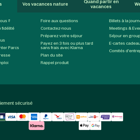
Quand partir en
s
Vos vacances nature
We
vacances
ous ?
Foire aux questions
Billets à la jour
fidélité
Contactez-nous
Meetings & Eve
Préparez votre séjour
Séjour en grou
ous
Payez en 3 fois ou plus tard
E-cartes cadea
enter Parcs
sans frais avec Klarna
Comités d'entre
presse
Plan du site
mploi
Rappel produit
iement sécurisé