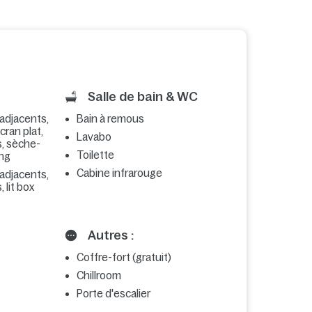
Salle de bain & WC
 adjacents,
Bain à remous
écran plat,
Lavabo
s, sèche-
Toilette
ing
Cabine infrarouge
 adjacents,
 lit box
Autres :
Coffre-fort (gratuit)
Chillroom
Porte d'escalier