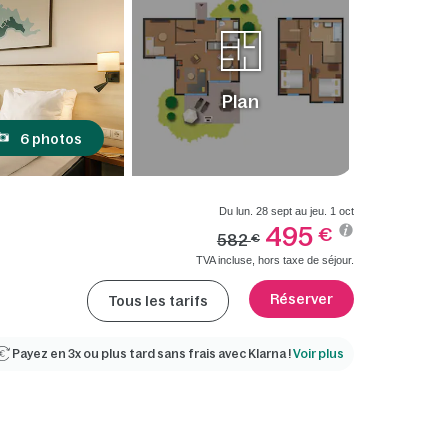
Plan
6 photos
Du lun. 28 sept au jeu. 1 oct
495
€
582
€
TVA incluse, hors taxe de séjour.
Réserver
Tous les tarifs
Payez en 3x ou plus tard sans frais avec Klarna !
Voir plus