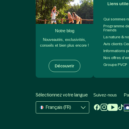
Liens utile
Qui sommes-n
Programme de 
Friends
Notre blog
La nature & n
Nouveautés, exclusivités,
Avis clients C
conseils et bien plus encore !
Informations 
Nos offres d’e
Groupe PVCP
Découvrir
Sélectionnez votre langue
Suivez-nous
Pa
Français (FR)