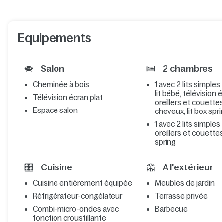
Equipements
Salon
2 chambres
Cheminée à bois
1 avec 2 lits simples
lit bébé, télévision 
Télévision écran plat
oreillers et couette
Espace salon
cheveux, lit box spr
1 avec 2 lits simples
oreillers et couettes,
spring
Cuisine
A l'extérieur
Cuisine entièrement équipée
Meubles de jardin
Réfrigérateur-congélateur
Terrasse privée
Combi-micro-ondes avec
Barbecue
fonction croustillante