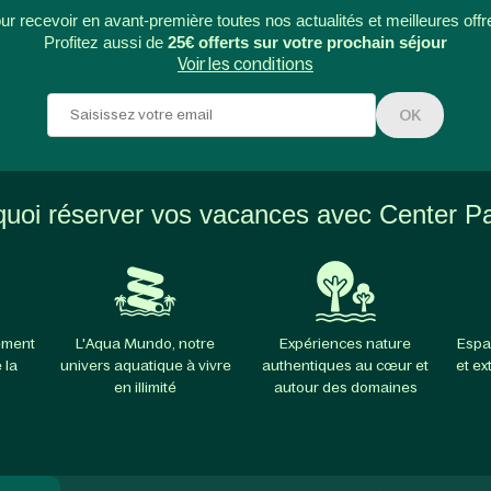
ur recevoir en avant-première toutes nos actualités et meilleures offr
Profitez aussi de
25€ offerts sur votre prochain séjour
Voir les conditions
OK
uoi réserver vos vacances avec Center P
ement
L'Aqua Mundo, notre
Expériences nature
Espa
 la
univers aquatique à vivre
authentiques au cœur et
et ex
en illimité
autour des domaines