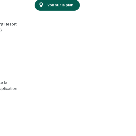
Voir sur le plan
rg Resort
)
e la
pplication