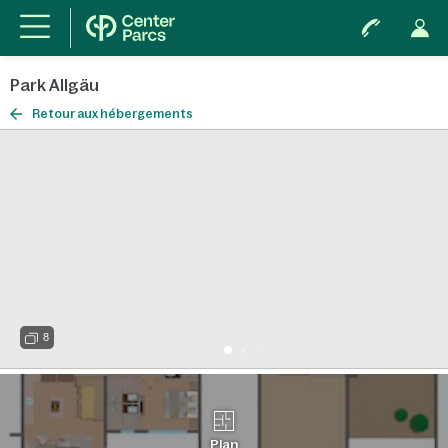
Park Allgäu
Retour aux hébergements
8
Plan