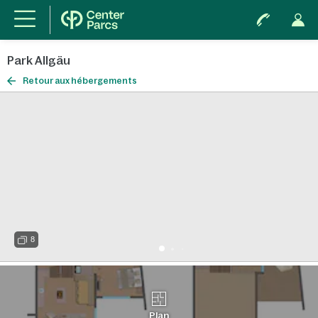
Park Allgäu
Retour aux hébergements
8
Plan