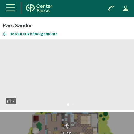
Parc Sandur
Retour aux hébergements
7
Plan