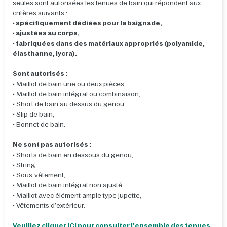
seules sont autorisées les tenues de bain qui répondent aux
critères suivants :
•
spécifiquement dédiées pour la baignade,
•
ajustées au corps,
•
fabriquées dans des matériaux appropriés (polyamide,
élasthanne, lycra).
Sont autorisés :
• Maillot de bain une ou deux pièces,
• Maillot de bain intégral ou combinaison,
• Short de bain au dessus du genou,
• Slip de bain,
• Bonnet de bain.
Ne sont pas autorisés :
• Shorts de bain en dessous du genou,
• String,
• Sous-vêtement,
• Maillot de bain intégral non ajusté,
• Maillot avec élément ample type jupette,
• Vêtements d’extérieur.
Veuillez cliquer ICI pour consulter l’ensemble des tenues