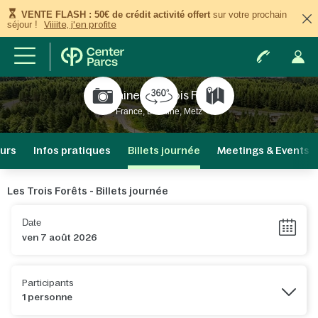
VENTE FLASH : 50€ de crédit activité offert
sur votre prochain
séjour !
Viiiite, j'en profite
Domaine Les Trois Forêts
France, Lorraine, Metz
ours
Infos pratiques
Billets journée
Meetings & Events
Les Trois Forêts - Billets journée
Date
Participants
1 personne