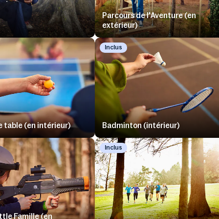
Parcours de l'Aventure (en
l
extérieur)
Inclus
 table (en intérieur)
Badminton (intérieur)
Inclus
tle Famille (en