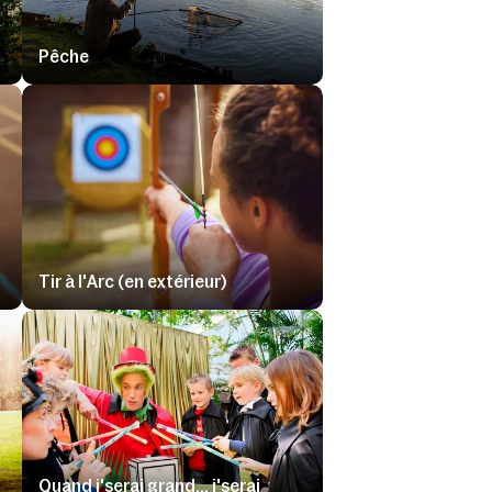
Pêche
Tir à l'Arc (en extérieur)
Quand j'serai grand... j'serai