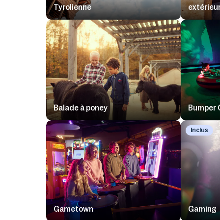
Tyrolienne
extérieur
Balade à poney
Bumper 
Inclus
Gametown
Gaming