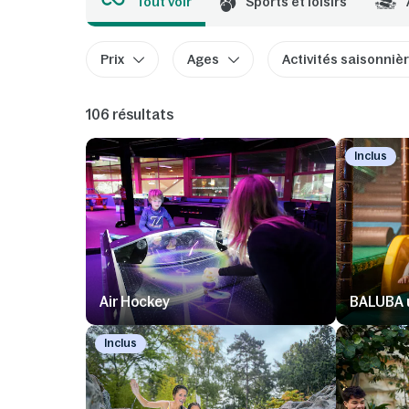
Tout voir
Sports et loisirs
Prix
Ages
Activités saisonniè
106 résultats
Inclus
Air Hockey
BALUBA u
Inclus