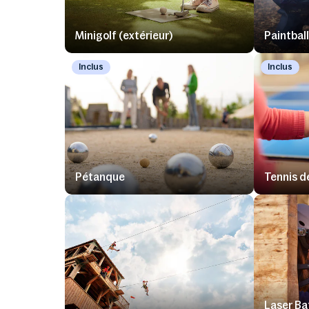
Minigolf (extérieur)
Paintbal
Inclus
Inclus
Pétanque
Tennis de
Laser Bat