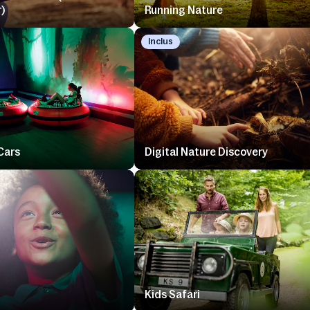
)
Running Nature
Inclus
Cars
Digital Nature Discovery
Kids Safari