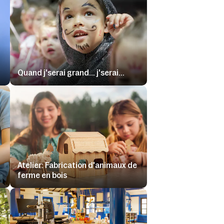
Quand j'serai grand... j'serai...
Atelier: Fabrication d'animaux de
ferme en bois