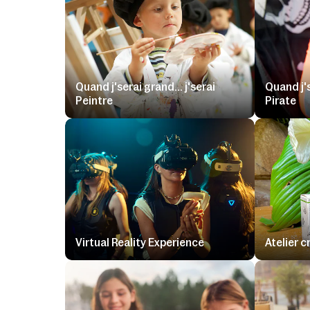
Quand j'serai grand... j'serai
Quand j's
Peintre
Pirate
Virtual Reality Experience
Atelier 