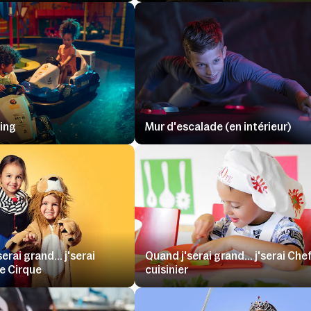
ting
Mur d'escalade (en intérieur)
erai grand... j'serai
Quand j'serai grand... j'serai Che
de Cirque
cuisinier