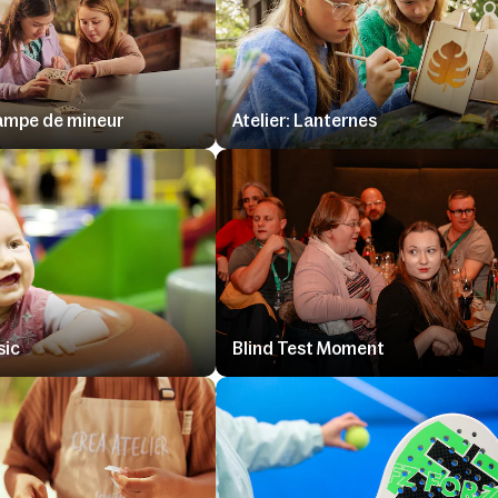
 lampe de mineur
Atelier: Lanternes
sic
Blind Test Moment