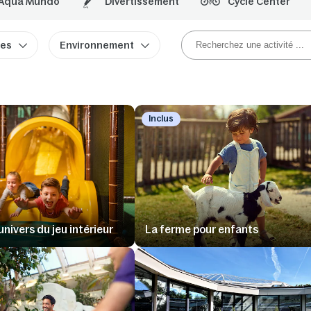
Aqua Mundo
Divertissement
Cycle Center
res
Environnement
Inclus
nivers du jeu intérieur
La ferme pour enfants