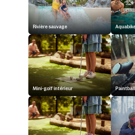
Rivière sauvage
Aquabik
Mini-golf intérieur
Paintball