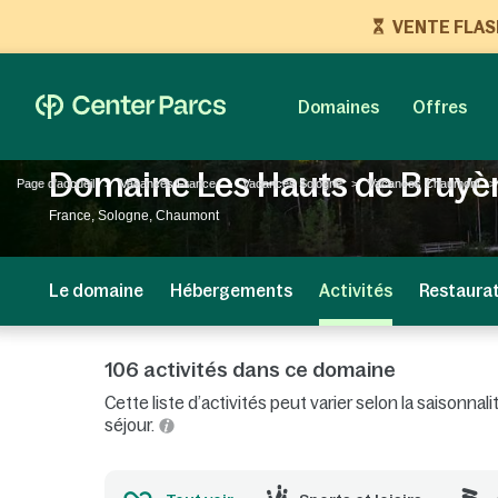
VENTE FLASH 
Domaines
Offres
Domaine Les Hauts de Bruyè
Page d'accueil
Vacances France
Vacances Sologne
Vacances Chaumont
France, Sologne, Chaumont
Le domaine
Hébergements
Activités
Restaura
106 activités dans ce domaine
Cette liste d’activités peut varier selon la saisonn
séjour.