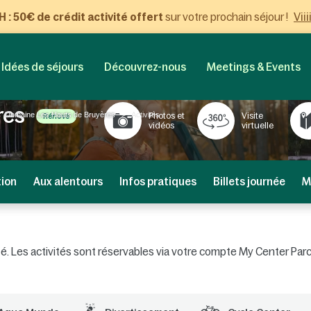
Viii
: 50€ de crédit activité offert
sur votre prochain séjour !
Idées de séjours
Découvrez-nous
Meetings & Events
res
Domaine Les Hauts de Bruyères
Activités
Photos et
Visite
Rénové
vidéos
virtuelle
tion
Aux alentours
Infos pratiques
Billets journée
M
alité. Les activités sont réservables via votre compte My Center Pa