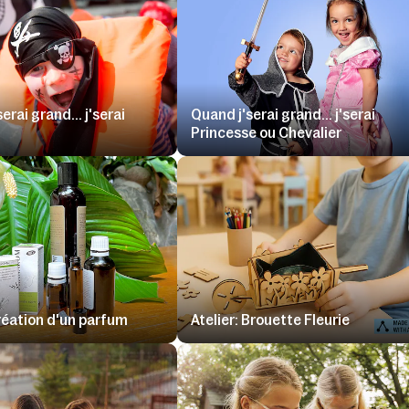
erai grand... j'serai
Quand j'serai grand... j'serai
Princesse ou Chevalier
création d'un parfum
Atelier: Brouette Fleurie