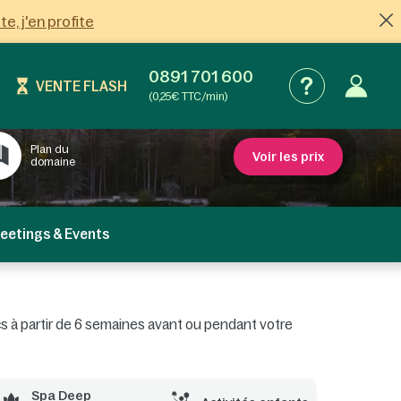
ite, j'en profite
0891 701 600
VENTE FLASH
(0,25€ TTC/min)
Plan du
Voir les prix
domaine
eetings & Events
rcs à partir de 6 semaines avant ou pendant votre
Spa Deep