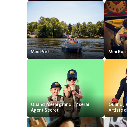
Mini Port
Mini Kar
Quand j'serai grand... j' serai
Quand j's
Agent Secret
Artiste 