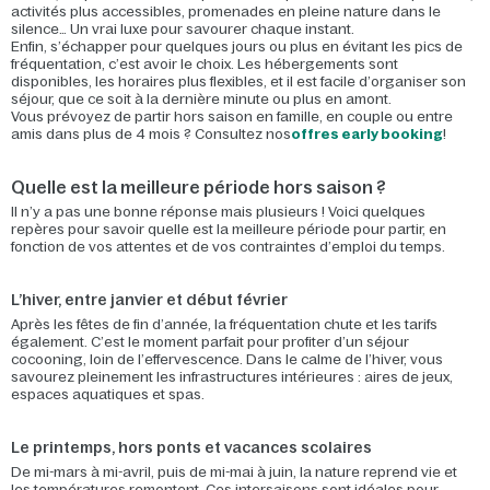
activités plus accessibles, promenades en pleine nature dans le
silence… Un vrai luxe pour savourer chaque instant.
Enfin, s’échapper pour quelques jours ou plus en évitant les pics de
fréquentation, c’est avoir le choix. Les hébergements sont
disponibles, les horaires plus flexibles, et il est facile d’organiser son
séjour, que ce soit à la dernière minute ou plus en amont.
Vous prévoyez de partir hors saison en famille, en couple ou entre
amis dans plus de 4 mois ? Consultez nos
offres early booking
!
Quelle est la meilleure période hors saison ?
Il n’y a pas une bonne réponse mais plusieurs ! Voici quelques
repères pour savoir quelle est la meilleure période pour partir, en
fonction de vos attentes et de vos contraintes d’emploi du temps.
L’hiver, entre janvier et début février
Après les fêtes de fin d’année, la fréquentation chute et les tarifs
également. C’est le moment parfait pour profiter d’un séjour
cocooning, loin de l’effervescence. Dans le calme de l’hiver, vous
savourez pleinement les infrastructures intérieures : aires de jeux,
espaces aquatiques et spas.
Le printemps, hors ponts et vacances scolaires
De mi-mars à mi-avril, puis de mi-mai à juin, la nature reprend vie et
les températures remontent. Ces intersaisons sont idéales pour