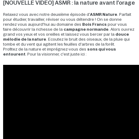
[NOUVELLE VIDEO] ASMR : la nature avant l'orage
Relaxez vous avec notre deuxième épisode d'
ASMR Nature
. Parfait
pour étudier, travailler, réviser ou vous détendre ! On se donne
rendez vous aujourd'hui au domaine des
Bois Francs
pour vous
faire découvrir la richesse de la
campagne normande
. Alors ouvrez
grand vos yeux et vos oreilles et laissez vous bercer par la
douce
mélodie de la nature
. Ecoutez le bruit des oiseaux, de la pluie qui
tombe et du vent qui agitent les feuilles d'arbres de la forêt.
Profitez de la nature et imprégnez-vous des
sons qui vous
entourent
. Pour la visionner, c'est juste ici :