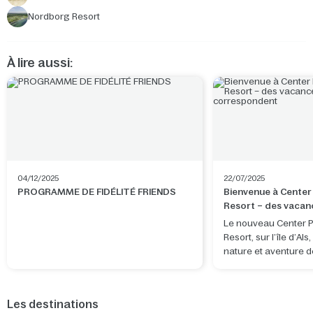
Nordborg Resort
À lire aussi:
04/12/2025
22/07/2025
PROGRAMME DE FIDÉLITÉ FRIENDS
Bienvenue à Cente
Resort – des vacan
correspondent
Le nouveau Center 
Resort, sur l’île d’Als
nature et aventure d
idéal pour des vacan
Les destinations