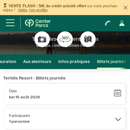
VENTE FLASH : 50€ de crédit activité offert
sur votre prochain
séjour !
Viiiite, j'en profite
Terhills Resort by Center Parcs
Belgique, Limbourg, Dilsen-Stokkem
auration
Aux alentours
Infos pratiques
Billets journée
Terhills Resort - Billets journée
Date
Participants
1 personne