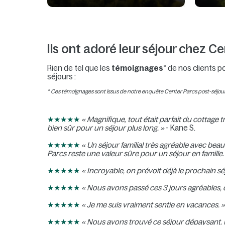
Ils ont adoré leur séjour chez Ce
Rien de tel que les
témoignages
* de nos clients p
séjours :
* Ces témoignages sont issus de notre enquête Center Parcs post-séjour 
★★★★★
«
Magnifique, tout était parfait du cottage t
bien sûr pour un séjour plus long. »
- Kane S.
★★★★★
«
Un séjour familial très agréable avec bea
Parcs reste une valeur sûre pour un séjour en famille
★★★★★
«
Incroyable, on prévoit déjà le prochain sé
★★★★★
« Nous avons passé ces 3 jours agréables, d
★★★★★
«
Je me suis vraiment sentie en vacances. 
★★★★★
« Nous avons trouvé ce séjour dépaysant. N