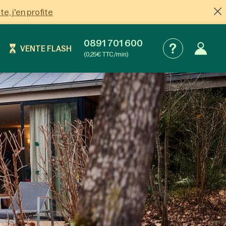
ite, j'en profite
0891 701 600
VENTE FLASH
(0,25€ TTC/min)