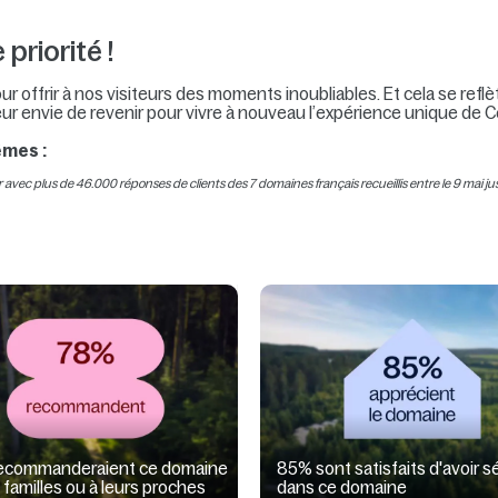
 priorité !
offrir à nos visiteurs des moments inoubliables. Et cela se reflèt
ur envie de revenir pour vivre à nouveau l’expérience unique de C
êmes :
avec plus de 46.000 réponses de clients des 7 domaines français recueillis entre le 9 mai j
ecommanderaient ce domaine
85% sont satisfaits d'avoir s
s familles ou à leurs proches
dans ce domaine