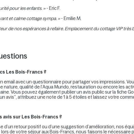
ité pour les enfants. »
- Eric F.
yant et calme cottage sympa. »
- Emilie M.
auteur de nos espérances à refaire. Emplacement du cottage VIP très
uestions
cs Les Bois-Francs ?
un email avec un questionnaire pour partager vos impressions. Vou
ne nature, qualité de l’Aqua Mundo, restauration ou encore les act
omaine. Vous pouvez également publier un avis public sur la fiche 
un avis”, attribuez une note de 1 à 5 étoiles et laissez votre comm
avis sur Les Bois-Francs ?
isse d’un retour positif ou d’une suggestion d’amélioration, nos éq
é lors de votre séjour aux Bois-Francs, nous faisons le nécessaire