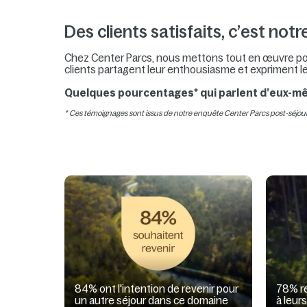
Des clients satisfaits, c’est notre
Chez Center Parcs, nous mettons tout en œuvre pour 
clients partagent leur enthousiasme et expriment le
Quelques pourcentages* qui parlent d’eux-m
* Ces témoignages sont issus de notre enquête Center Parcs post-séjour 
84% ont l'intention de revenir pour
78% r
un autre séjour dans ce domaine
à leur