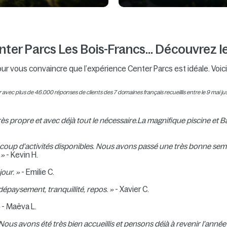
nter Parcs Les Bois-Francs... Découvrez le
our vous convaincre que l’expérience Center Parcs est idéale. Voic
avec plus de 46.000 réponses de clients des 7 domaines français recueillis entre le 9 mai j
rès propre et avec déjà tout le nécessaire.La magnifique piscine et B
ucoup d'activités disponibles. Nous avons passé une très bonne semai
.
»
- Kevin H.
jour. »
- Emilie C.
épaysement, tranquillité, repos. »
- Xavier C.
»
- Maëva L.
ous avons été très bien accueillis et pensons déjà à revenir l’année