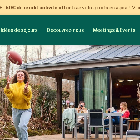
Viii
: 50€ de crédit activité offert
sur votre prochain séjour !
Idées de séjours
Découvrez-nous
Meetings & Events