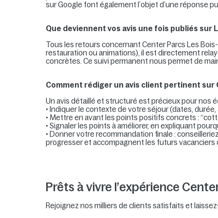
sur Google font également l’objet d’une réponse p
Que deviennent vos avis une fois publiés sur 
Tous les retours concernant Center Parcs Les Boi
restauration ou animations), il est directement relay
concrètes. Ce suivi permanent nous permet de mainte
Comment rédiger un avis client pertinent sur
Un avis détaillé et structuré est précieux pour nos 
• Indiquer le contexte de votre séjour (dates, durée,
• Mettre en avant les points positifs concrets : “co
• Signaler les points à améliorer, en expliquant pourqu
• Donner votre recommandation finale : conseillerie
progresser et accompagnent les futurs vacanciers d
Prêts à vivre l’expérience Cente
Rejoignez nos milliers de clients satisfaits et laiss