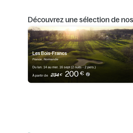
Découvrez une sélection de no
Les Bois-Francs
France, Normandie
Du lun. 14 au mer. 16 sept (2 nuits - 2 pers.)
200
€
234
€
À partir de