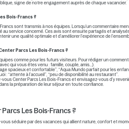
ublique, signe de notre engagement auprès de chaque vacancier.
Les Bois-Francs ?
s-Francs sont transmis à nos équipes. Lorsqu’un commentaire me
é au service concerné. Ces avis sont ensuite partagés et analysés e
nir une qualité optimale et d’améliorer l’expérience de l’ensembl
 Center Parcs Les Bois-Francs ?
équipes comme pour les futurs visiteurs. Pour rédiger un commentai
 avec qui vous êtes venu : famille, couple, amis…).
ttage spacieux et confortable”, “Aqua Mundo parfait pour les enfant
oi : “attente à l’accueil”, “peu de disponibilité au restaurant”.
z-vous Center Parcs Les Bois-Francs et envisagez-vous d’y revenir
ans la préparation de leur séjour en toute confiance.
r Parcs Les Bois-Francs ?
ez-vous séduire par des vacances qui allient nature, confort et mom